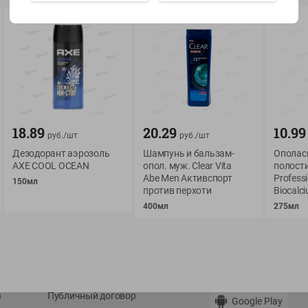
Показать 15-28 из 79
О сервисе
Мой Green
18.89
20.29
10.99
руб./
шт
руб./
шт
Дезодорант аэрозоль
Шампунь и бальзам-
Ополас
Оплата
История покупок
AXE COOL OCEAN
опол. муж. Clear Vita
полости
Условия доставки
Мои товары
Abe Men Активспорт
Professi
150мл
против перхоти
Biocalc
Возврат товара
Обратная связь
400мл
275мл
Оформление заказа
Приложение Green c
Приемка товара
доставкой и бонусно
Самовывоз
Рекламная игра
App Store
n
Публичный договор
Google Play