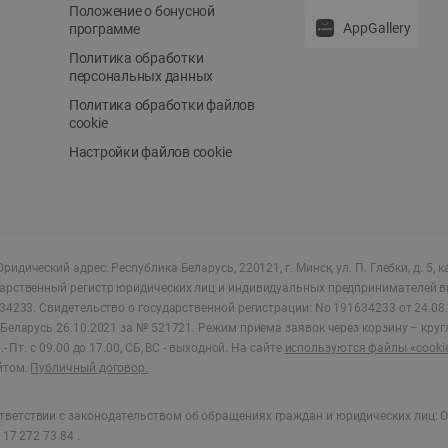
Положение о бонусной
AppGallery
программе
Политика обработки
персональных данных
Политика обработки файлов
cookie
Настройки файлов cookie
ридический адрес: Республика Беларусь, 220121, г. Минск, ул. П. Глебки, д. 5, к
дарственный регистр юридических лиц и индивидуальных предпринимателей в
34233.
Свидетельство о государственной регистрации: No 191634233 от 24.08.
Беларусь 26.10.2021 за № 521721. Режим приема заявок через корзину – круг
- Пт. с 09.00 до 17.00, СБ, ВС - выходной
.
На сайте
используются файлы «cooki
йтом.
Публичный договор.
ветствии с законодательством об обращениях граждан и юридических лиц: О
17 272 73 84 .