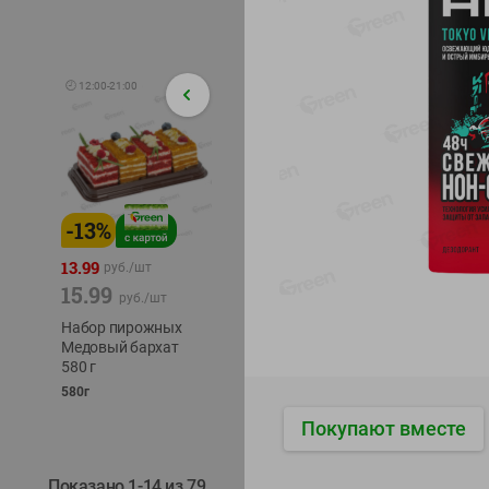
🕘
12:00
-
21:00
-
13
%
-
12
%
-
24
%
4.99
13.99
1.05
руб./
шт
руб./
шт
15.99
1.19
ТОФУ V
руб./
шт
руб./
шт
ТВЕРД
Набор пирожных
Корм влаж. для
230г
Медовый бархат
кош. с чувств.
580 г
пищевар. Пурина
Ван курица
580г
75г
Покупают вместе
Показано 1-14 из 79