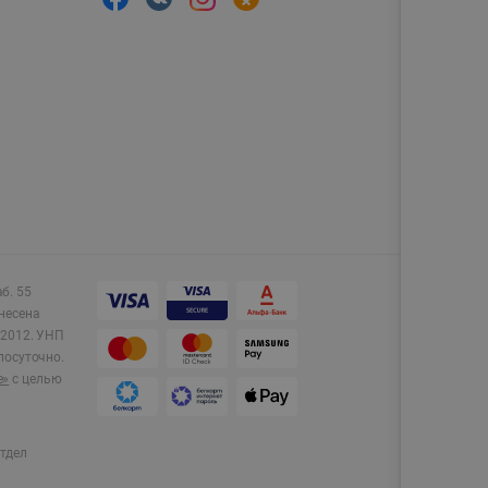
аб. 55
несена
2012.
УНП
лосуточно.
e»
с целью
тдел