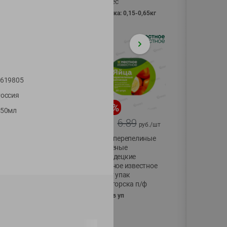
Vici вес
фасовка: 0,15-0,65кг
619805
оссия
-
17
%
-
13
%
150мл
13.99
6.89
11.59
5.99
руб./
шт
руб./
шт
Масло Топленое
Яйца перепелиные
ГХИ Местное
копченые
Известное 99%
Молодецкие
Местное известное
200г
20 шт упак
Солигорска п/ф
20шт в уп