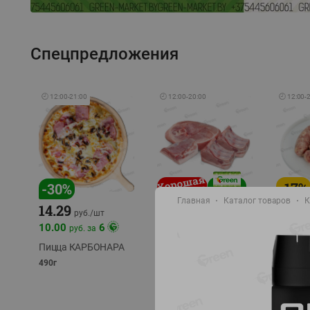
Спецпредложения
🕘
12:00
-
21:00
🕘
12:00
-
20:00
🕘
12:00
-
-
17
%
-
30
%
Главная
Каталог товаров
К
14.29
10.49
9.99
руб./
кг
руб
руб./
шт
11.49
11.99
10.00
6
руб. за
руб./
кг
Пицца КАРБОНАРА
Свинина 1 с.
Колбас
полуфабрикат,
полуфа
490г
охлажденный 1 кг
охлажд
фасовка: 1-2кг
фасовка: