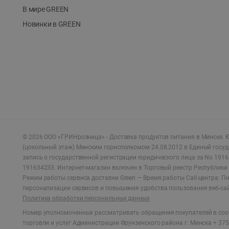
В мире GREEN
Новинки в GREEN
©
2026
ООО «ГРИНрозница» - Доставка продуктов питания в Минске.
Ю
(цокольный этаж) Минским горисполкомом 24.08.2012 в Единый госу
запись о государственной регистрации юридического лица за No 1916
191634233. Интернет-магазин включен в Торговый реестр Республики 
Режим работы сервиса доставки Green —
Время работы Call-центра: Пн.
персонализации сервисов и повышения удобства пользования веб-са
Политика обработки персональных данных
Номер уполномоченных рассматривать обращения покупателей в соот
торговли и услуг Администрации Фрунзенского района г. Минска + 375 