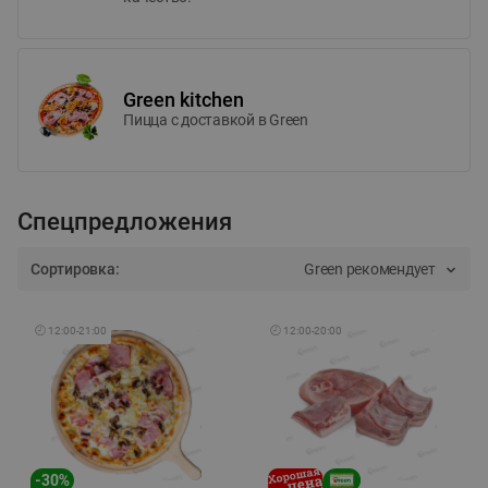
Green kitchen
Пицца c доставкой в Green
Спецпредложения
Сортировка:
Green рекомендует
🕘
12:00
-
21:00
🕘
12:00
-
20:00
-
30
%