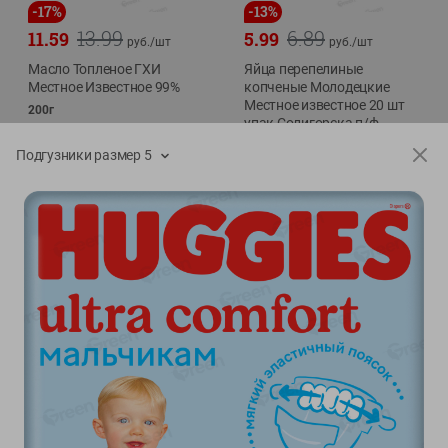
-
17
%
-
13
%
13.99
6.89
11.59
5.99
руб./
шт
руб./
шт
Масло Топленое ГХИ
Яйца перепелиные
Местное Известное 99%
копченые Молодецкие
Местное известное 20 шт
200г
упак Солигорска п/ф
20шт в уп
Подгузники размер 5
Показано 1-14 из 79
Показать 15-28 из 79
Каталог товаров
Специально для вас