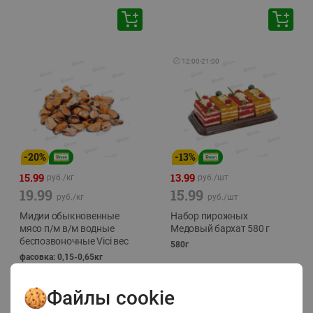
🕘
12:00
-
21:00
-
20
%
-
13
%
15.99
13.99
руб./
кг
руб./
шт
19.99
15.99
руб./
кг
руб./
шт
Мидии обыкновенные
Набор пирожных
мясо п/м в/м водные
Медовый бархат 580 г
беспозвоночные Vici вес
580г
фасовка: 0,15-0,65кг
Файлы cookie