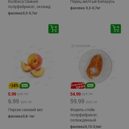
Колбаса Свиная
Перец желтый Беларусь
полуфабрикат, охлажд
фасовка: 0,3-0,7кг
фасовка:0,5-0,7кг
🕘
12:00
-
20:00
-
14
%
5.99
54.99
руб./
кг
руб./
кг
6.99
59.99
руб./
кг
руб./
кг
Персик свежий вес
Форель стейк
полуфабрикат,
фасовка:0,8-1кг
охлажденный
фасовка:0,15-0,6кг