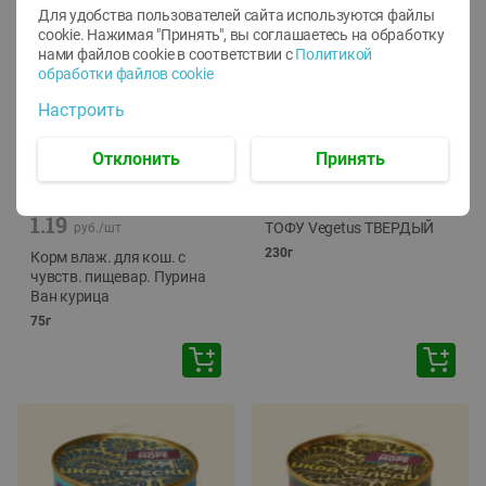
Для удобства пользователей сайта используются файлы
cookie. Нажимая "Принять", вы соглашаетесь
на обработку
нами файлов cookie в соответствии с
Политикой
обработки файлов cookie
Настроить
Отклонить
Принять
-
12
%
-
24
%
6.59
4.99
1.05
руб./
шт
руб./
шт
1.19
ТОФУ Vegetus ТВЕРДЫЙ
руб./
шт
230г
Корм влаж. для кош. с
чувств. пищевар. Пурина
Ван курица
75г