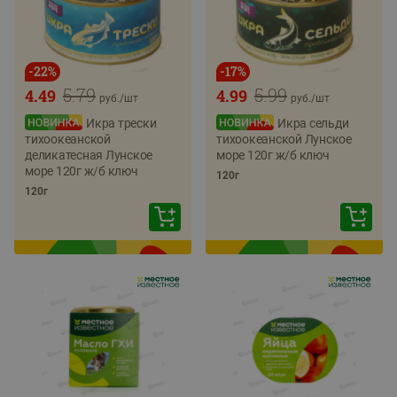
-
22
%
-
17
%
5.79
5.99
4.49
4.99
руб./
шт
руб./
шт
Икра трески
Икра сельди
тихоокеанской
тихоокеанской Лунское
деликатесная Лунское
море 120г ж/б ключ
море 120г ж/б ключ
120г
120г