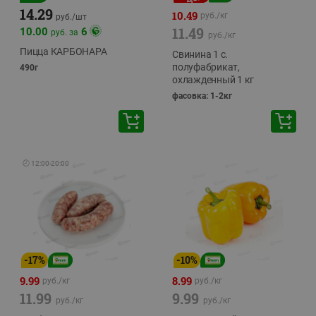
14.29
10.49
руб./
кг
руб./
шт
11.49
10.00
6
руб. за
руб./
кг
Пицца КАРБОНАРА
Свинина 1 с.
полуфабрикат,
490г
охлажденный 1 кг
фасовка: 1-2кг
🕘
12:00
-
20:00
-
17
%
-
10
%
9.99
8.99
руб./
кг
руб./
кг
11.99
9.99
руб./
кг
руб./
кг