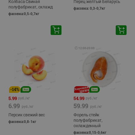
Колбаса Свиная
Перец желтый Беларусь
полуфабрикат, охлажд
фасовка: 0,3-0,7кг
фасовка:0,5-0,7кг
🕘
12:00
-
20:00
-
14
%
5.99
54.99
руб./
кг
руб./
кг
6.99
59.99
руб./
кг
руб./
кг
Персик свежий вес
Форель стейк
полуфабрикат,
фасовка:0,8-1кг
охлажденный
фасовка:0,15-0,6кг