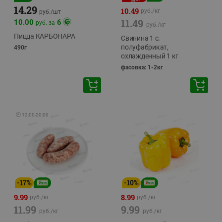
14.29
10.49
руб./
кг
руб./
шт
11.49
10.00
6
руб. за
руб./
кг
Пицца КАРБОНАРА
Свинина 1 с.
полуфабрикат,
490г
охлажденный 1 кг
фасовка: 1-2кг
🕘
12:00
-
20:00
-
17
%
-
10
%
9.99
8.99
руб./
кг
руб./
кг
11.99
9.99
руб./
кг
руб./
кг