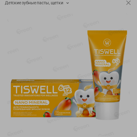
Детские зубные пасты, щетки
-
17
%
-
13
%
13.99
6.89
11.59
5.99
руб./
шт
руб./
шт
Масло Топленое ГХИ
Яйца перепелиные
Местное Известное 99%
копченые Молодецкие
Местное известное 20 шт
200г
упак Солигорска п/ф
20шт в уп
Показано 1-14 из 79
Показать 15-28 из 79
Каталог товаров
Специально для вас