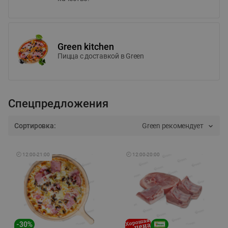
Green kitchen
Пицца c доставкой в Green
Спецпредложения
Сортировка:
Green рекомендует
🕘
12:00
-
21:00
🕘
12:00
-
20:00
-
30
%