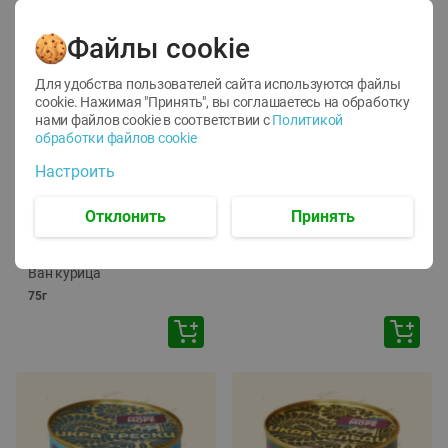
Файлы cookie
Для удобства пользователей сайта используются файлы
cookie. Нажимая "Принять", вы соглашаетесь
на обработку
нами файлов cookie в соответствии с
Политикой
обработки файлов cookie
-
12
%
-
24
%
Настроить
6.59
4.99
1.05
руб./
шт
руб./
шт
1.19
ТОФУ Vegetus ТВЕРДЫЙ
руб./
шт
Отклонить
Принять
230г
Корм влаж. для кош. с
чувств. пищевар. Пурина
Ван курица
75г