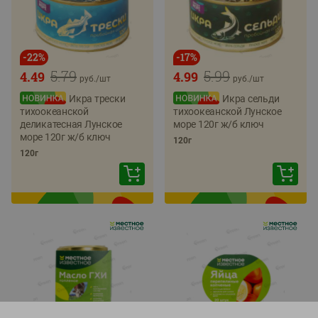
-
22
%
-
17
%
5.79
5.99
4.49
4.99
руб./
шт
руб./
шт
Икра трески
Икра сельди
тихоокеанской
тихоокеанской Лунское
деликатесная Лунское
море 120г ж/б ключ
море 120г ж/б ключ
120г
120г