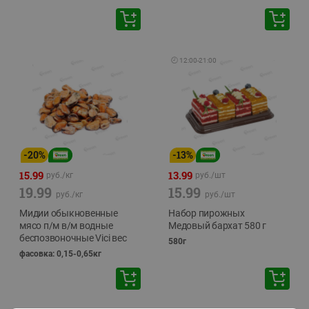
🕘
12:00
-
21:00
-
20
%
-
13
%
15.99
13.99
руб./
кг
руб./
шт
19.99
15.99
руб./
кг
руб./
шт
Мидии обыкновенные
Набор пирожных
мясо п/м в/м водные
Медовый бархат 580 г
беспозвоночные Vici вес
580г
фасовка: 0,15-0,65кг