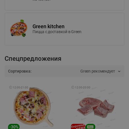
Green kitchen
Пицца c доставкой в Green
Спецпредложения
Сортировка:
Green рекомендует
🕘
12:00
-
21:00
🕘
12:00
-
20:00
-
30
%