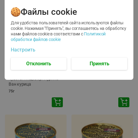
Файлы cookie
Для удобства пользователей сайта используются файлы
cookie. Нажимая "Принять", вы соглашаетесь
на обработку
нами файлов cookie в соответствии с
Политикой
обработки файлов cookie
-
12
%
-
24
%
Настроить
6.59
4.99
1.05
руб./
шт
руб./
шт
1.19
Отклонить
Принять
ТОФУ Vegetus ТВЕРДЫЙ
руб./
шт
230г
Корм влаж. для кош. с
чувств. пищевар. Пурина
Ван курица
75г