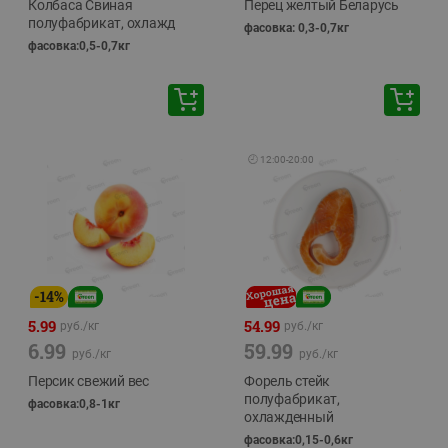
Колбаса Свиная
Перец желтый Беларусь
полуфабрикат, охлажд
фасовка: 0,3-0,7кг
фасовка:0,5-0,7кг
🕘
12:00
-
20:00
-
14
%
5.99
54.99
руб./
кг
руб./
кг
6.99
59.99
руб./
кг
руб./
кг
Персик свежий вес
Форель стейк
полуфабрикат,
фасовка:0,8-1кг
охлажденный
фасовка:0,15-0,6кг