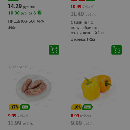
14.29
10.49
руб./
кг
руб./
шт
11.49
10.00
6
руб. за
руб./
кг
Пицца КАРБОНАРА
Свинина 1 с.
полуфабрикат,
490г
охлажденный 1 кг
фасовка: 1-2кг
🕘
12:00
-
20:00
-
17
%
-
10
%
9.99
8.99
руб./
кг
руб./
кг
11.99
9.99
руб./
кг
руб./
кг