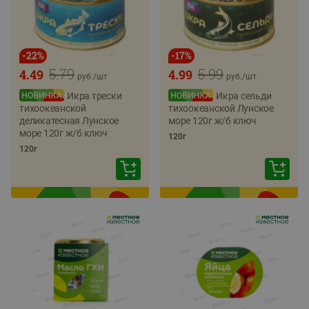
-
22
%
-
17
%
5.79
5.99
4.49
4.99
руб./
шт
руб./
шт
Икра трески
Икра сельди
тихоокеанской
тихоокеанской Лунское
деликатесная Лунское
море 120г ж/б ключ
море 120г ж/б ключ
120г
120г