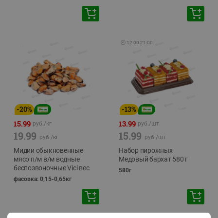
🕘
12:00
-
21:00
-
20
%
-
13
%
15.99
13.99
руб./
кг
руб./
шт
19.99
15.99
руб./
кг
руб./
шт
Мидии обыкновенные
Набор пирожных
мясо п/м в/м водные
Медовый бархат 580 г
беспозвоночные Vici вес
580г
фасовка: 0,15-0,65кг