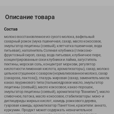
Вакансии
👋
Корпоративный сайт Green
Описание товара
Состав
молоко восстановленное из сухого молока, вафельный
©
2026
ООО «ГРИНрозница» - Доставка продуктов питания в
сахарный рожок (мука пшеничная, сахар, масло кокосовое,
Минске.
эмульгатор лецитины (соевый), клетчатка пшеничная, вода
питьевая), наполнитель Соленая клубника (глюкозно-
Юридическая информация и условия пользовательского
фруктозный сироп, сахар, вода питьевая, клубничное пюре,
соглашения
концентрированные соки клубники и лайма, загуститель
пектины, морская соль, концентрат моркови, регулятор
Номер уполномоченных рассматривать обращения покупателей в
кислотности лимонная кислота, ароматизаторы), сахар, молоко
соответствии с законодательством об обращениях граждан и
цельное сгущенное с сахаром (нормализованное молоко, сахар
юридических лиц: Отдел торговли и услуг Администрации
(сахароза, лактоза)), глазурь жировая (сахар, заменитель масла
Фрунзенского района г. Минска + 375 17 272 73 84 .
какао лауринового типа (пальмоядровое масло, эмульгатор
Номер и адрес электронной почты лица, уполномоченного
лецитины (соевый)), масло кокосовое, какао-порошок,
эмульгатор лецитины (соевый), ароматизатор "Ванилин"), масло
продавцом рассматривать обращения покупателей о нарушении их
сливочное, патока, масло кокосовое, стабилизаторы: моно- и
прав, предусмотренных законодательством о защите прав
диглицериды жирных кислот, камедь рожкового дерева,
потребителей: +375 44 560-60-61, shop@green-dostavka.by.
гуаровая камедь; ароматизатор Панеттоне, красители: аннато,
Способы оплаты товара:
куркумин. Продукт может содержать незначительное