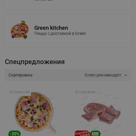
Green kitchen
Пицца c доставкой в Green
Спецпредложения
Сортировка:
Green рекомендует
🕘
12:00
-
21:00
🕘
12:00
-
20:00
-
30
%