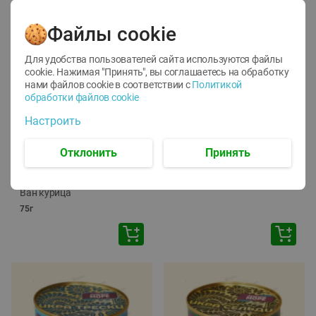
Файлы cookie
Для удобства пользователей сайта используются файлы
cookie. Нажимая "Принять", вы соглашаетесь
на обработку
нами файлов cookie в соответствии с
Политикой
обработки файлов cookie
-
12
%
-
24
%
Настроить
6.59
4.99
1.05
руб./
шт
руб./
шт
1.19
ТОФУ Vegetus ТВЕРДЫЙ
руб./
шт
Отклонить
Принять
230г
Корм влаж. для кош. с
чувств. пищевар. Пурина
Ван курица
75г