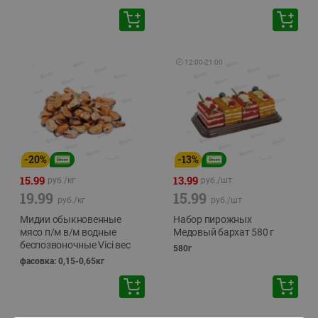
🕘
12:00
-
21:00
-
20
%
-
13
%
15.99
13.99
руб./
кг
руб./
шт
19.99
15.99
руб./
кг
руб./
шт
Мидии обыкновенные
Набор пирожных
мясо п/м в/м водные
Медовый бархат 580 г
беспозвоночные Vici вес
580г
фасовка: 0,15-0,65кг