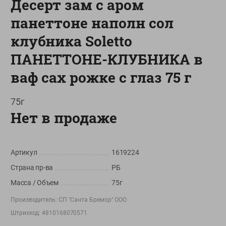
Десерт зам с аром
О сервисе
панеттоне наполн сол
Настройки файлов cookie
клубника Soletto
Мой Green
ПАНЕТТОНЕ-КЛУБНИКА в
Приложение Green c
ваф сах рожке с глаз 75 г
доставкой и бонусной картой
App
Google
75г
AppGallery
Store
Play
Нет в продаже
+375 44 560-60-61
Артикул
1619224
Время работы Call-центра: Пн.- Пт. с 09.00 до 17.00, СБ, ВС -
Страна пр-ва
РБ
выходной
Масса / Объем
75г
shop@green-market.by
Производитель:
СП "Санта Бремор" ООО
Пишите нам свои вопросы, предложения и комментарии
Штрихкод:
4810168070571