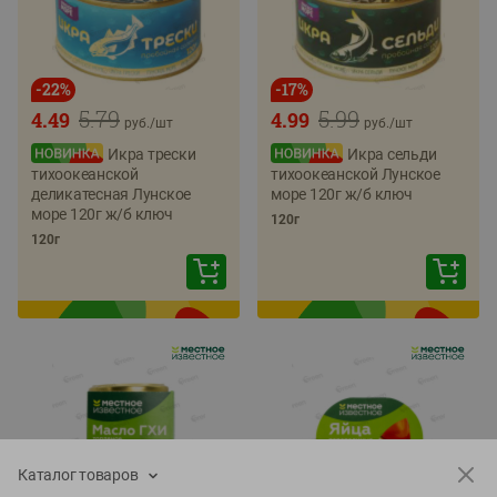
-
22
%
-
17
%
5.79
5.99
4.49
4.99
руб./
шт
руб./
шт
Икра трески
Икра сельди
тихоокеанской
тихоокеанской Лунское
деликатесная Лунское
море 120г ж/б ключ
море 120г ж/б ключ
120г
120г
Каталог товаров