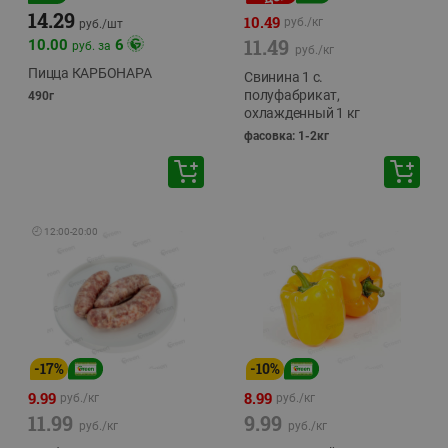
14.29
10.49
руб./
кг
руб./
шт
11.49
10.00
6
руб. за
руб./
кг
Пицца КАРБОНАРА
Свинина 1 с.
полуфабрикат,
490г
охлажденный 1 кг
фасовка: 1-2кг
🕘
12:00
-
20:00
-
17
%
-
10
%
9.99
8.99
руб./
кг
руб./
кг
11.99
9.99
руб./
кг
руб./
кг