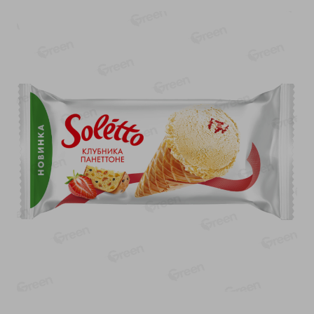
-
17
%
-
13
%
13.99
6.89
11.59
5.99
руб./
шт
руб./
шт
Масло Топленое ГХИ
Яйца перепелиные
Местное Известное 99%
копченые Молодецкие
Местное известное 20 шт
200г
упак Солигорска п/ф
20шт в уп
Показано 1-14 из 79
Показать 15-28 из 79
Каталог товаров
Специально для вас