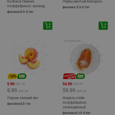
Колбаса Свиная
Перец желтый Беларусь
полуфабрикат, охлажд
фасовка: 0,3-0,7кг
фасовка:0,5-0,7кг
🕘
12:00
-
20:00
-
14
%
5.99
54.99
руб./
кг
руб./
кг
6.99
59.99
руб./
кг
руб./
кг
Персик свежий вес
Форель стейк
полуфабрикат,
фасовка:0,8-1кг
охлажденный
фасовка:0,15-0,6кг