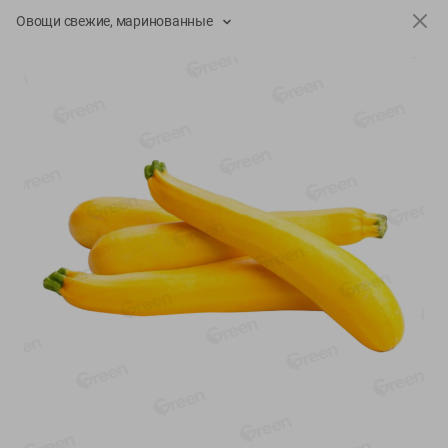
-
13
%
-
20
%
Овощи свежие, маринованные
6.89
4.99
5.99
3.99
руб./
шт
руб./
шт
Яйца перепелиные
Конфеты фруктово-
копченые Молодецкие
ягодные Местное
Местное известное 20 шт
известное яблоко-тыква
упак Солигорска п/ф
Хоба
20шт в уп
60г
Показано 1-14 из 78
Показать 15-28 из 78
Каталог товаров
Специально для вас