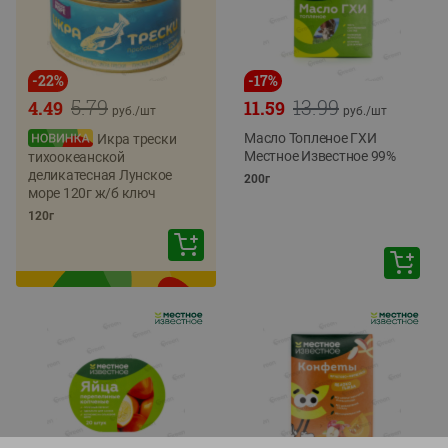
-
22
%
-
17
%
5.79
13.99
4.49
11.59
руб./
шт
руб./
шт
Масло Топленое ГХИ
Икра трески
Местное Известное 99%
тихоокеанской
деликатесная Лунское
200г
море 120г ж/б ключ
120г