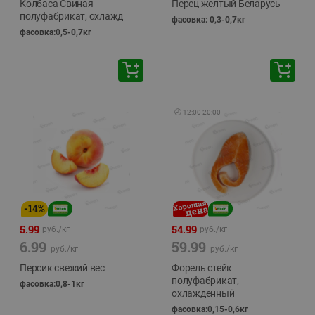
Колбаса Свиная
Перец желтый Беларусь
полуфабрикат, охлажд
фасовка: 0,3-0,7кг
фасовка:0,5-0,7кг
🕘
12:00
-
20:00
-
14
%
5.99
54.99
руб./
кг
руб./
кг
6.99
59.99
руб./
кг
руб./
кг
Персик свежий вес
Форель стейк
полуфабрикат,
фасовка:0,8-1кг
охлажденный
фасовка:0,15-0,6кг