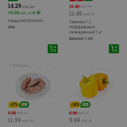
14.29
10.49
руб./
кг
руб./
шт
11.49
10.00
6
руб. за
руб./
кг
Пицца КАРБОНАРА
Свинина 1 с.
полуфабрикат,
490г
охлажденный 1 кг
фасовка: 1-2кг
🕘
12:00
-
20:00
-
17
%
-
10
%
9.99
8.99
руб./
кг
руб./
кг
11.99
9.99
руб./
кг
руб./
кг