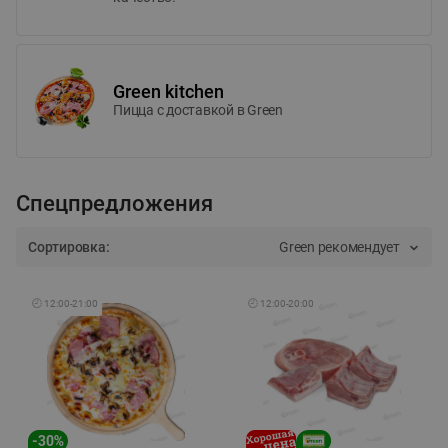
Green kitchen
Пицца c доставкой в Green
Спецпредложения
Сортировка:
Green рекомендует
🕘
12:00
-
21:00
🕘
12:00
-
20:00
-
30
%