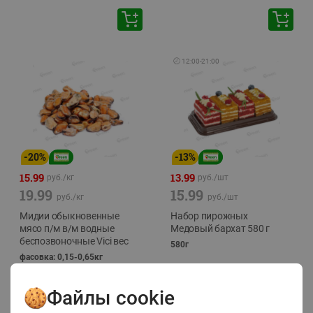
🕘
12:00
-
21:00
-
20
%
-
13
%
15.99
13.99
руб./
кг
руб./
шт
19.99
15.99
руб./
кг
руб./
шт
Мидии обыкновенные
Набор пирожных
мясо п/м в/м водные
Медовый бархат 580 г
беспозвоночные Vici вес
580г
фасовка: 0,15-0,65кг
Файлы cookie