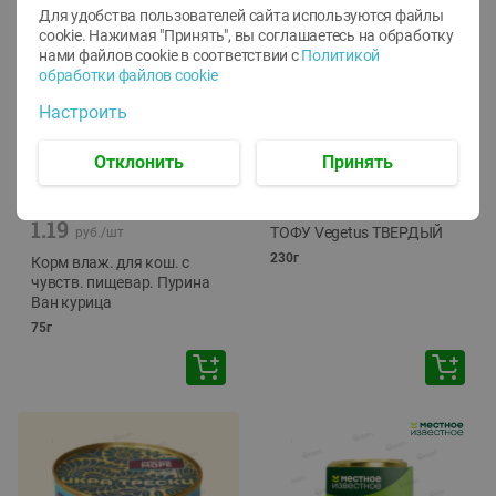
Для удобства пользователей сайта используются файлы
cookie. Нажимая "Принять", вы соглашаетесь
на обработку
нами файлов cookie в соответствии с
Политикой
обработки файлов cookie
Настроить
Отклонить
Принять
-
12
%
-
24
%
6.59
4.99
1.05
руб./
шт
руб./
шт
1.19
ТОФУ Vegetus ТВЕРДЫЙ
руб./
шт
230г
Корм влаж. для кош. с
чувств. пищевар. Пурина
Ван курица
75г