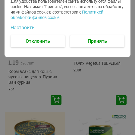
Для удобства пользователей сайта используются файлы
cookie. Нажимая "Принять", вы соглашаетесь
на обработку
нами файлов cookie в соответствии с
Политикой
обработки файлов cookie
Настроить
Отклонить
Принять
-
12
%
-
24
%
6.59
4.99
1.05
руб./
шт
руб./
шт
1.19
ТОФУ Vegetus ТВЕРДЫЙ
руб./
шт
230г
Корм влаж. для кош. с
чувств. пищевар. Пурина
Ван курица
75г