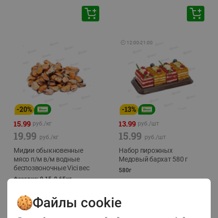
🕘
12:00
-
21:00
-
20
%
-
13
%
15.99
13.99
руб./
кг
руб./
шт
19.99
15.99
руб./
кг
руб./
шт
Мидии обыкновенные
Набор пирожных
мясо п/м в/м водные
Медовый бархат 580 г
беспозвоночные Vici вес
580г
фасовка: 0,15-0,65кг
Файлы cookie