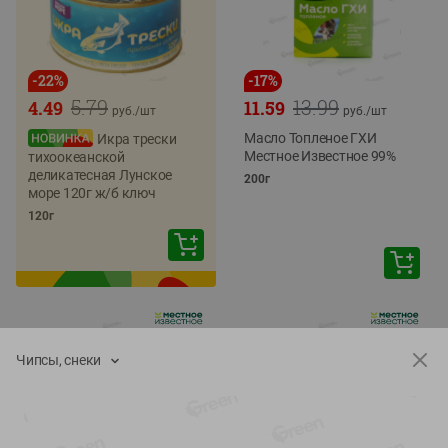
-
22
%
-
17
%
5.79
13.99
4.49
11.59
руб./
шт
руб./
шт
Масло Топленое ГХИ
Икра трески
Местное Известное 99%
тихоокеанской
деликатесная Лунское
200г
море 120г ж/б ключ
120г
Чипсы, снеки