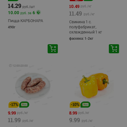
14.29
10.49
руб./
кг
руб./
шт
11.49
10.00
6
руб. за
руб./
кг
Пицца КАРБОНАРА
Свинина 1 с.
полуфабрикат,
490г
охлажденный 1 кг
фасовка: 1-2кг
🕘
12:00
-
20:00
-
17
%
-
10
%
9.99
8.99
руб./
кг
руб./
кг
11.99
9.99
руб./
кг
руб./
кг