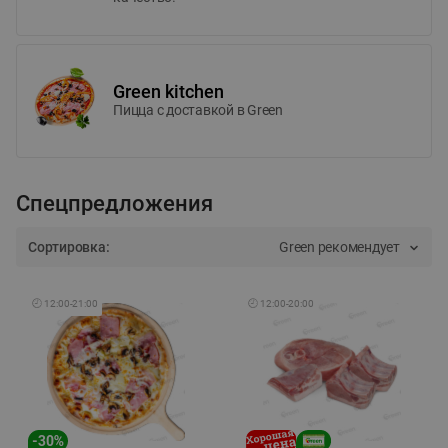
Green kitchen
Пицца c доставкой в Green
Спецпредложения
Сортировка:
Green рекомендует
🕘
12:00
-
21:00
🕘
12:00
-
20:00
-
30
%