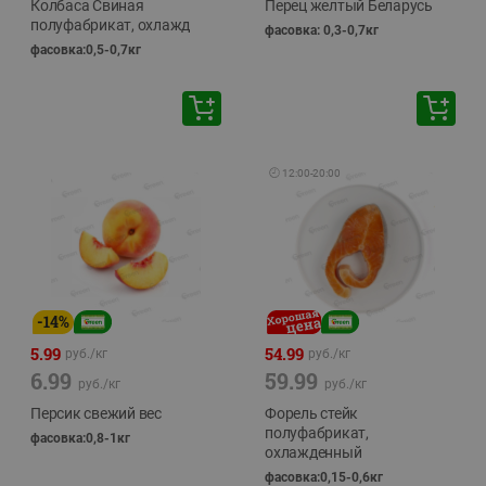
Колбаса Свиная
Перец желтый Беларусь
полуфабрикат, охлажд
фасовка: 0,3-0,7кг
фасовка:0,5-0,7кг
🕘
12:00
-
20:00
-
14
%
5.99
54.99
руб./
кг
руб./
кг
6.99
59.99
руб./
кг
руб./
кг
Персик свежий вес
Форель стейк
полуфабрикат,
фасовка:0,8-1кг
охлажденный
фасовка:0,15-0,6кг