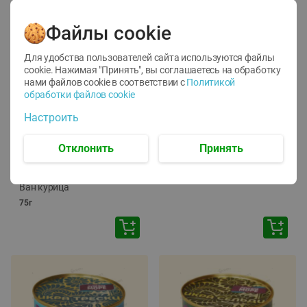
Файлы cookie
Для удобства пользователей сайта используются файлы
cookie. Нажимая "Принять", вы соглашаетесь
на обработку
нами файлов cookie в соответствии с
Политикой
обработки файлов cookie
-
12
%
-
24
%
Настроить
6.59
4.99
1.05
руб./
шт
руб./
шт
1.19
ТОФУ Vegetus ТВЕРДЫЙ
руб./
шт
Отклонить
Принять
230г
Корм влаж. для кош. с
чувств. пищевар. Пурина
Ван курица
75г