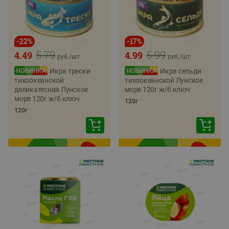
-
22
%
-
17
%
5.79
5.99
4.49
4.99
руб./
шт
руб./
шт
Икра трески
Икра сельди
тихоокеанской
тихоокеанской Лунское
деликатесная Лунское
море 120г ж/б ключ
море 120г ж/б ключ
120г
120г