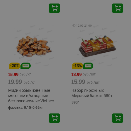
🕘
12:00
-
21:00
-
20
%
-
13
%
15.99
13.99
руб./
кг
руб./
шт
19.99
15.99
руб./
кг
руб./
шт
Мидии обыкновенные
Набор пирожных
мясо п/м в/м водные
Медовый бархат 580 г
беспозвоночные Vici вес
580г
фасовка: 0,15-0,65кг