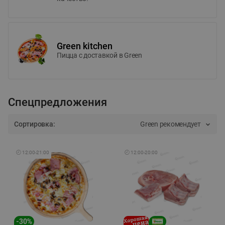
Green kitchen
Пицца c доставкой в Green
Спецпредложения
Сортировка:
Green рекомендует
🕘
12:00
-
21:00
🕘
12:00
-
20:00
-
30
%