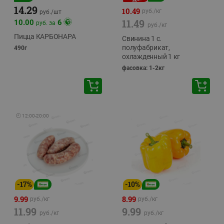
14.29
10.49
руб./
кг
руб./
шт
11.49
10.00
6
руб. за
руб./
кг
Пицца КАРБОНАРА
Свинина 1 с.
полуфабрикат,
490г
охлажденный 1 кг
фасовка: 1-2кг
🕘
12:00
-
20:00
-
17
%
-
10
%
9.99
8.99
руб./
кг
руб./
кг
11.99
9.99
руб./
кг
руб./
кг