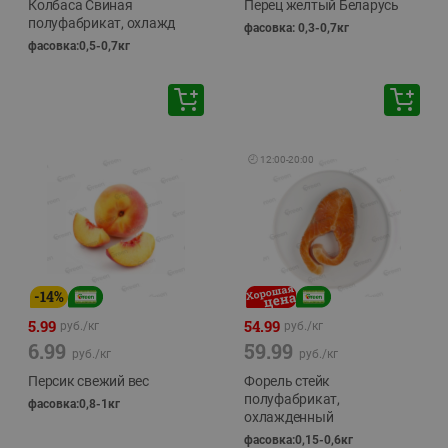
Колбаса Свиная
Перец желтый Беларусь
полуфабрикат, охлажд
фасовка: 0,3-0,7кг
фасовка:0,5-0,7кг
🕘
12:00
-
20:00
-
14
%
5.99
54.99
руб./
кг
руб./
кг
6.99
59.99
руб./
кг
руб./
кг
Персик свежий вес
Форель стейк
полуфабрикат,
фасовка:0,8-1кг
охлажденный
фасовка:0,15-0,6кг