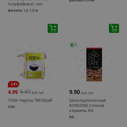
фасовка:3,5-6кг
полуфабрикат, охл.
фасовка: 1,2-1,5 кг
1
-
24
%
6.59
9.90
4.99
руб./
шт
руб./
шт
ТОФУ Vegetus ТВЕРДЫЙ
Шоколад молочный
BONGENIE Соленая
230г
карамель 85г
85г