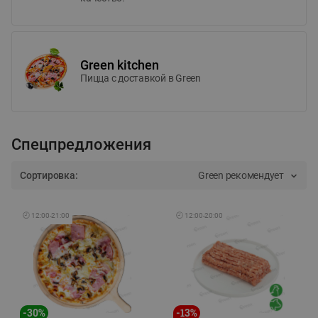
Green kitchen
Пицца c доставкой в Green
Спецпредложения
Сортировка:
Green рекомендует
🕘
12:00
-
21:00
🕘
12:00
-
20:00
-
30
%
-
13
%