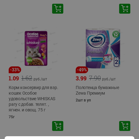
-
33
%
-
49
%
1.62
7.90
1.09
3.99
руб./
шт
руб./
шт
Корм консервир для взр.
Полотенца бумажные
кошек Особое
Zewa Премиум
удовольствие WHISKAS
2шт в уп
рагу с добав. телят. ,
ягнен. и овощ. 75 г
75г