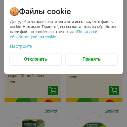
Файлы cookie
Для удобства пользователей сайта используются файлы
cookie. Нажимая "Принять", вы соглашаетесь
на обработку
нами файлов cookie в соответствии с
Политикой
обработки файлов cookie
-
22
%
-
17
%
Настроить
5.79
5.99
4.49
4.99
руб./
шт
руб./
шт
Отклонить
Принять
Икра трески
Икра сельди
тихоокеанской
тихоокеанской Лунское
деликатесная Лунское
море 120г ж/б ключ
море 120г ж/б ключ
120г
120г