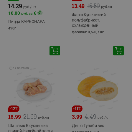
15.59
14.29
13.49
руб./
кг
руб./
шт
10.00
6
руб. за
Фарш Купеческий
полуфабрикат,
Пицца КАРБОНАРА
охлажденный
490г
фасовка: 0,5-0,7 кг
🕘
12:00
-
20:00
-
12
%
-
11
%
21.69
4.49
18.99
3.99
руб./
кг
руб./
кг
Шашлык Вкусный из
Дыня Гуляби вес
свиной филейной части