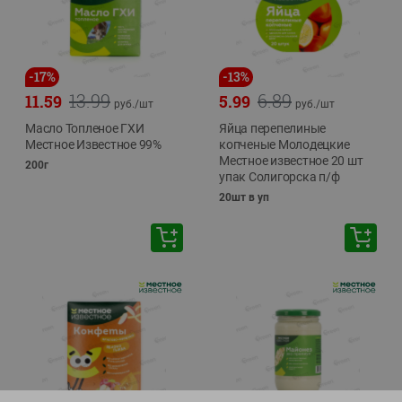
-
17
%
-
13
%
13.99
6.89
11.59
5.99
руб./
шт
руб./
шт
Масло Топленое ГХИ
Яйца перепелиные
Местное Известное 99%
копченые Молодецкие
Местное известное 20 шт
200г
упак Солигорска п/ф
20шт в уп