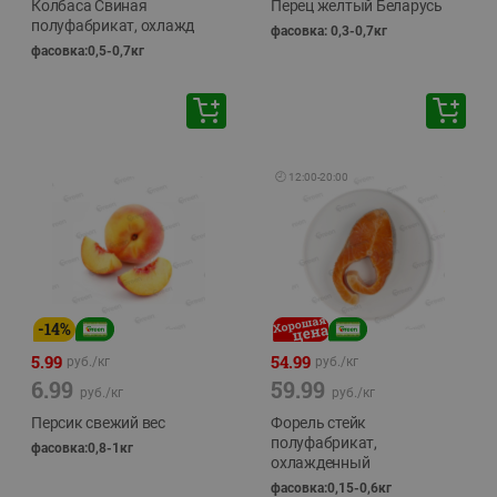
Колбаса Свиная
Перец желтый Беларусь
полуфабрикат, охлажд
фасовка: 0,3-0,7кг
фасовка:0,5-0,7кг
🕘
12:00
-
20:00
-
14
%
5.99
54.99
руб./
кг
руб./
кг
6.99
59.99
руб./
кг
руб./
кг
Персик свежий вес
Форель стейк
полуфабрикат,
фасовка:0,8-1кг
охлажденный
фасовка:0,15-0,6кг