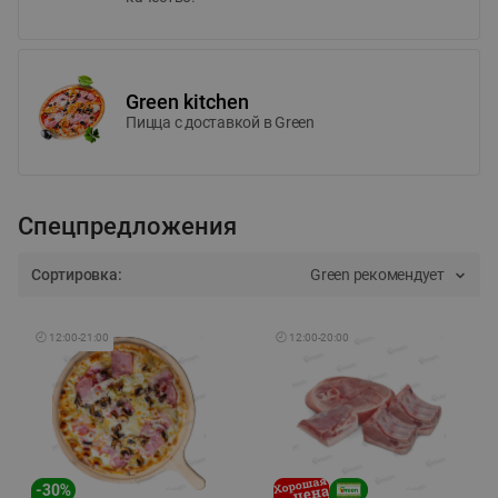
Green kitchen
Пицца c доставкой в Green
Спецпредложения
Сортировка:
Green рекомендует
🕘
12:00
-
21:00
🕘
12:00
-
20:00
-
30
%