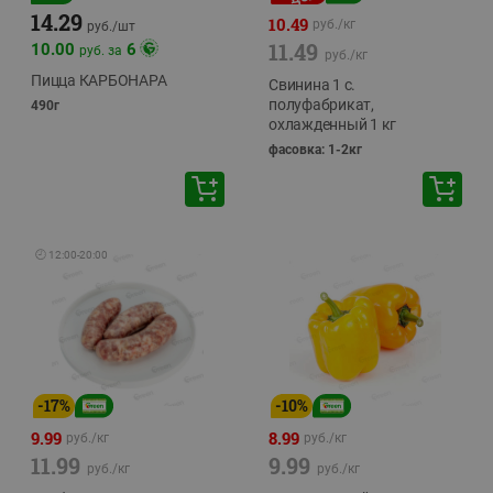
14.29
10.49
руб./
кг
руб./
шт
11.49
10.00
6
руб. за
руб./
кг
Пицца КАРБОНАРА
Свинина 1 с.
полуфабрикат,
490г
охлажденный 1 кг
фасовка: 1-2кг
🕘
12:00
-
20:00
-
17
%
-
10
%
9.99
8.99
руб./
кг
руб./
кг
11.99
9.99
руб./
кг
руб./
кг