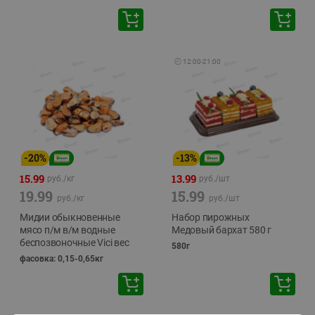
🕘
12:00
-
21:00
-
20
%
-
13
%
15.99
13.99
руб./
кг
руб./
шт
19.99
15.99
руб./
кг
руб./
шт
Мидии обыкновенные
Набор пирожных
мясо п/м в/м водные
Медовый бархат 580 г
беспозвоночные Vici вес
580г
фасовка: 0,15-0,65кг