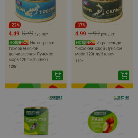
-
22
%
-
17
%
5.79
5.99
4.49
4.99
руб./
шт
руб./
шт
Икра трески
Икра сельди
тихоокеанской
тихоокеанской Лунское
деликатесная Лунское
море 120г ж/б ключ
море 120г ж/б ключ
120г
120г