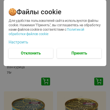
Файлы cookie
Для удобства пользователей сайта используются файлы
cookie. Нажимая "Принять", вы соглашаетесь
на обработку
нами файлов cookie в соответствии с
Политикой
обработки файлов cookie
-
12
%
-
24
%
Настроить
6.59
4.99
1.05
руб./
шт
руб./
шт
1.19
ТОФУ Vegetus ТВЕРДЫЙ
руб./
шт
Отклонить
Принять
230г
Корм влаж. для кош. с
чувств. пищевар. Пурина
Ван курица
75г