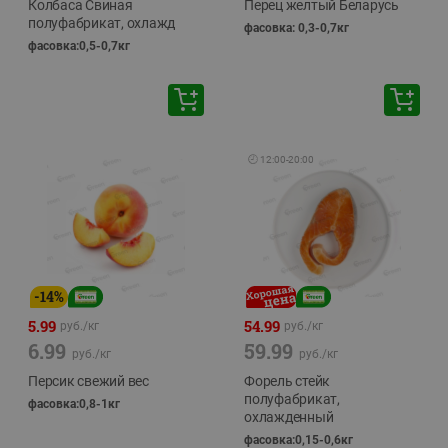
Колбаса Свиная
Перец желтый Беларусь
полуфабрикат, охлажд
фасовка: 0,3-0,7кг
фасовка:0,5-0,7кг
🕘
12:00
-
20:00
-
14
%
5.99
54.99
руб./
кг
руб./
кг
6.99
59.99
руб./
кг
руб./
кг
Персик свежий вес
Форель стейк
полуфабрикат,
фасовка:0,8-1кг
охлажденный
фасовка:0,15-0,6кг