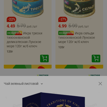
-
22
%
-
17
%
5.79
5.99
4.49
4.99
руб./
шт
руб./
шт
Икра трески
Икра сельди
тихоокеанской
тихоокеанской Лунское
деликатесная Лунское
море 120г ж/б ключ
море 120г ж/б ключ
120г
120г
Чай зеленый листовой