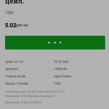
цейл.
О сервисе
100г
Настройки файлов cookie
5.02
Мой Green
руб./
шт
Приложение Green c
доставкой и бонусной картой
App
Google
AppGallery
Store
Play
Цена за 1
кг
50.20
руб.
Артикул
1480546
+375 44 560-60-61
Страна пр-ва
Шри-Ланка
Время работы Call-центра: Пн.- Пт. с 09.00 до 17.00, СБ, ВС -
Масса / Объем
100г
выходной
Производитель:
Basilur Tea Export (PVT) LTD
shop@green-market.by
Импортер:
ООО"Караван Камберли"
Пишите нам свои вопросы, предложения и комментарии
Штрихкод:
4792252942394