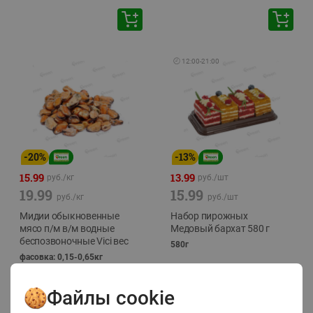
🕘
12:00
-
21:00
-
20
%
-
13
%
15.99
13.99
руб./
кг
руб./
шт
19.99
15.99
руб./
кг
руб./
шт
Мидии обыкновенные
Набор пирожных
мясо п/м в/м водные
Медовый бархат 580 г
беспозвоночные Vici вес
580г
фасовка: 0,15-0,65кг
Файлы cookie