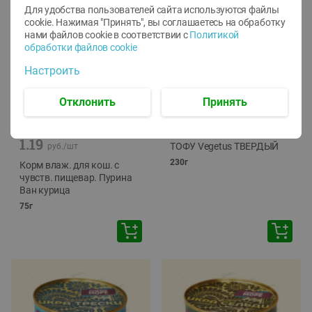
Для удобства пользователей сайта используются файлы
cookie. Нажимая "Принять", вы соглашаетесь
на обработку
нами файлов cookie в соответствии с
Политикой
обработки файлов cookie
Настроить
Отклонить
Принять
-
12
%
-
24
%
6.59
4.99
1.05
руб./
шт
руб./
шт
1.19
ТОФУ Vegetus ТВЕРДЫЙ
руб./
шт
230г
Корм влаж. для кош. с
чувств. пищевар. Пурина
Ван курица
75г