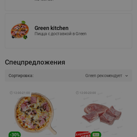
Green kitchen
Пицца c доставкой в Green
Спецпредложения
Сортировка:
Green рекомендует
🕘
12:00
-
21:00
🕘
12:00
-
20:00
-
30
%