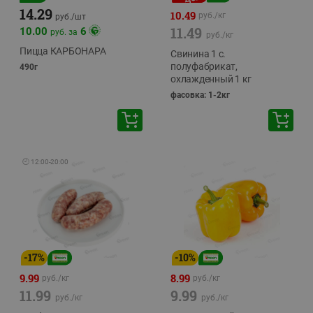
14.29
10.49
руб./
кг
руб./
шт
11.49
10.00
6
руб. за
руб./
кг
Пицца КАРБОНАРА
Свинина 1 с.
полуфабрикат,
490г
охлажденный 1 кг
фасовка: 1-2кг
🕘
12:00
-
20:00
-
17
%
-
10
%
9.99
8.99
руб./
кг
руб./
кг
11.99
9.99
руб./
кг
руб./
кг