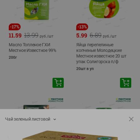
-
17
%
-
13
%
13.99
6.89
11.59
5.99
руб./
шт
руб./
шт
Масло Топленое ГХИ
Яйца перепелиные
Местное Известное 99%
копченые Молодецкие
Местное известное 20 шт
200г
упак Солигорска п/ф
20шт в уп
Чай зеленый листовой