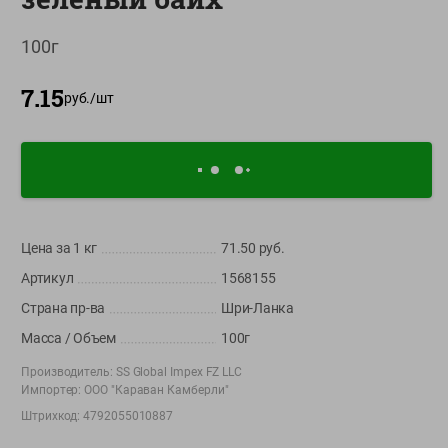
О сервисе
100г
Настройки файлов cookie
7.15
руб./
шт
Мой Green
Приложение Green c
доставкой и бонусной картой
App
Google
AppGallery
Store
Play
Цена за 1
кг
71.50
руб.
Артикул
1568155
+375 44 560-60-61
Страна пр-ва
Шри-Ланка
Call-центр работает с 9:00 до 21:00 ежедневно
Масса / Объем
100г
Производитель:
SS Global Impex FZ LLC
shop@green-market.by
Импортер:
ООО "Караван Камберли"
Пишите нам свои вопросы, предложения и комментарии
Штрихкод:
4792055010887
Вакансии
👋