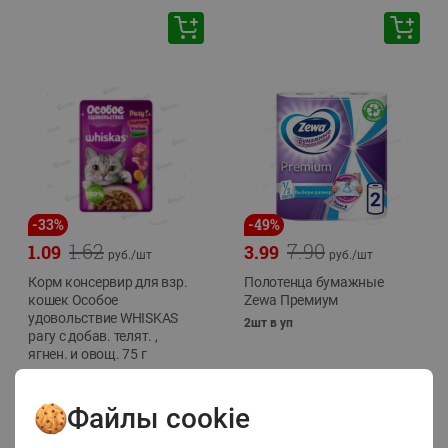
-
33
%
-
49
%
1.62
7.90
1.09
3.99
руб./
шт
руб./
шт
Корм консервир для взр.
Полотенца бумажные
кошек Особое
Zewa Премиум
удовольствие WHISKAS
2шт в уп
рагу с добав. телят. ,
ягнен. и овощ. 75 г
75г
Файлы cookie