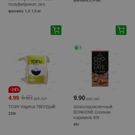
фасовка:3,5-6кг
полуфабрикат, охл.
фасовка: 1,2-1,5 кг
1
-
24
%
6.59
9.90
4.99
руб./
шт
руб./
шт
ТОФУ Vegetus ТВЕРДЫЙ
Шоколад молочный
BONGENIE Соленая
230г
карамель 85г
85г