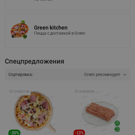
Green kitchen
Пицца c доставкой в Green
Спецпредложения
Сортировка:
Green рекомендует
🕘
12:00
-
21:00
🕘
12:00
-
20:00
-
30
%
-
13
%