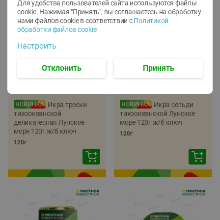
Для удобства пользователей сайта используются файлы
cookie. Нажимая "Принять", вы соглашаетесь
на обработку
нами файлов cookie в соответствии с
Политикой
обработки файлов cookie
Настроить
Отклонить
Принять
-
22
%
-
17
%
5.79
5.99
4.49
4.99
руб./
шт
руб./
шт
Икра трески
Икра сельди
тихоокеанской
тихоокеанской Лунское
деликатесная Лунское
море 120г ж/б ключ
море 120г ж/б ключ
120г
120г