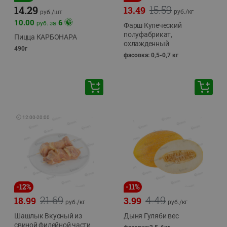
15.59
14.29
13.49
руб./
кг
руб./
шт
10.00
6
руб. за
Фарш Купеческий
полуфабрикат,
Пицца КАРБОНАРА
охлажденный
490г
фасовка: 0,5-0,7 кг
🕘
12:00
-
20:00
-
12
%
-
11
%
21.69
4.49
18.99
3.99
руб./
кг
руб./
кг
Шашлык Вкусный из
Дыня Гуляби вес
свиной филейной части