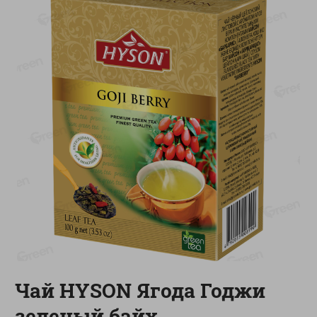
-
20
%
-
12
%
4.99
5.19
3.99
4.59
руб./
шт
руб./
шт
Конфеты фруктово-
Майонез Эко премиум
ягодные Местное
Местное известное
известное яблоко-тыква
300г
Хоба
60г
Показано 1-14 из 76
Показать 15-28 из 76
Каталог товаров
Чай HYSON Ягода Годжи
Специально для вас
зеленый байх