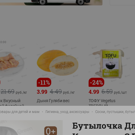
20:00
-
11
%
-
24
%
21.69
4.49
6.59
3.99
4.99
руб./
кг
руб./
кг
руб./
шт
к Вкусный
Дыня Гуляби вес
ТОФУ Vegetus
ной филейной
ТВЕРДЫЙ
фасовка:3,5-6кг
овары для детей и мам
Гигиена, уход, аксессуары
Соски, пустышки, буты
230г
рикат, охл.
Бутылочка Д
 1,2-1,5 кг