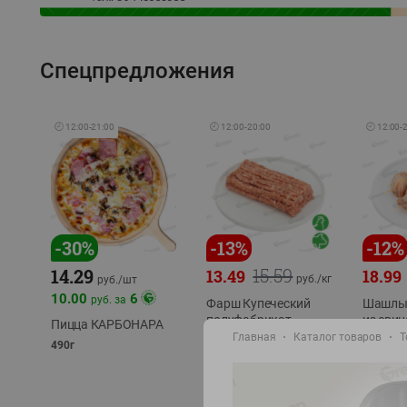
Спецпредложения
🕘
12:00
-
21:00
🕘
12:00
-
20:00
🕘
12:00
-
-
30
%
-
13
%
-
12
%
15.59
14.29
13.49
18.99
руб./
кг
руб./
шт
10.00
6
руб. за
Фарш Купеческий
Шашлы
полуфабрикат,
из сви
Пицца КАРБОНАРА
охлажденный
части
Главная
Каталог товаров
Т
490г
полуфаб
фасовка: 0,5-0,7 кг
фасовка: