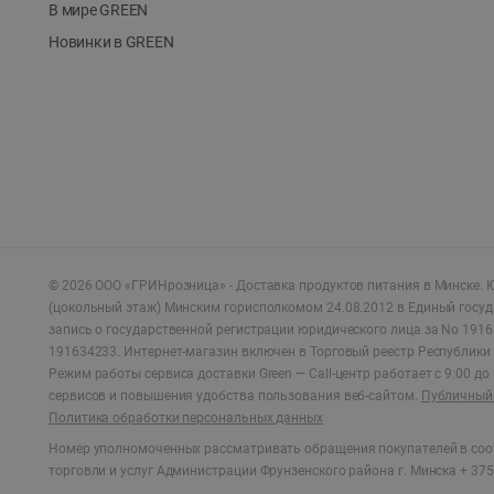
В мире GREEN
Новинки в GREEN
©
2026
ООО «ГРИНрозница» - Доставка продуктов питания в Минске.
Ю
(цокольный этаж) Минским горисполкомом 24.08.2012 в Единый госу
запись о государственной регистрации юридического лица за No 1916
191634233. Интернет-магазин включен в Торговый реестр Республики 
Режим работы сервиса доставки Green —
Call-центр работает с 9:00 д
сервисов и повышения удобства пользования веб-сайтом.
Публичный 
Политика обработки персональных данных
Номер уполномоченных рассматривать обращения покупателей в соот
торговли и услуг Администрации Фрунзенского района г. Минска + 375 