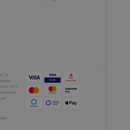
аб. 55
несена
2012.
УНП
лосуточно.
ации
тдел