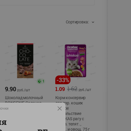
Сортировка:
-
33
%
1
1.62
9.90
1.09
руб./
шт
руб./
шт
Шоколад молочный
Корм консервир
BONGENIE Соленая
для взр. кошек
карамель 85г
Особое
лочки
удовольствие
85г
ля
WHISKAS рагу с
добав. телят. ,
ягнен. и овощ. 75 г