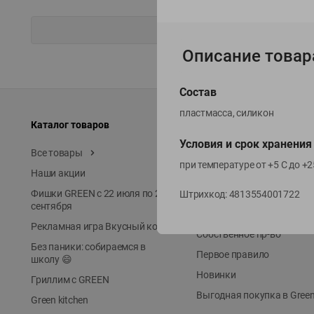
Описание товар
Состав
пластмасса, силикон
Каталог товаров
Специально для вас
Условия и срок хранения
Все товары
Акции
при температуре от +5 С до +
Наши акции
Местное известное
Фишки GREEN с 22 июля по 22
ЭКОлиния
Штрихкод:
4813554001722
сентября
Prime Steak
Рекламная игра Вкусный код
Собственное пр-во
Без паники: собираемся в
Первое правило
школу 😄
Новинки
Гриллим с GREEN
Выгодная покупка в Gree
Green kitchen