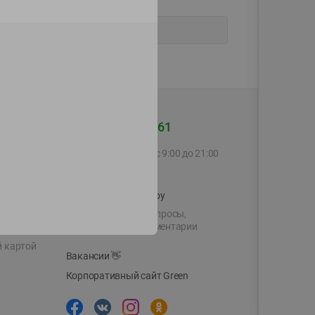
+375 44 560-60-61
Call-центр работает с 9:00 до 21:00
ежедневно
shop@green-market.by
Пишите нам свои вопросы,
предложения и комментарии
й картой
Вакансии
👋
Корпоративный сайт Green