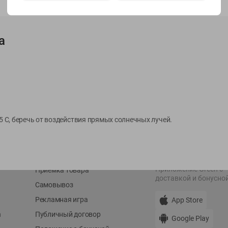
Показать 15-28 из 76
а
О сервисе
Мой Green
Оплата
История покупок
25 С, беречь от воздействия прямых солнечных лучей.
Условия доставки
Мои товары
Возврат товара
Обратная связь
Оформление заказа
Приложение Green c
Приемка товара
доставкой и бонусно
Самовывоз
Рекламная игра
App Store
n
Публичный договор
Google Play