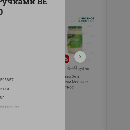
Ручками BE
75г
0
-
20
%
-
12
%
4.99
5.19
3.99
4.59
руб./
шт
руб./
шт
Конфеты фруктово-
Майонез Эко
595857
ягодные Местное
премиум Местное
известное яблоко-
известное
итай
тыква Хоба
300г
0г
60г
by Products