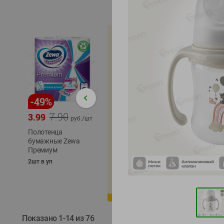
-
49
%
-
22
%
-
17
%
7.90
5.79
3.99
4.49
4.99
руб./
шт
руб./
шт
Полотенца
Икра
бумажные Zewa
трески
сельди
Премиум
тихоокеанской
тихоок
деликатесная
Лунско
2шт в уп
Лунское море 120г
ж/б кл
ж/б ключ
120г
120г
Показано 1-14 из 76