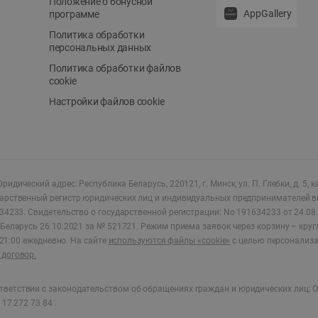
Положение о бонусной
AppGallery
программе
Политика обработки
персональных данных
Политика обработки файлов
cookie
Настройки файлов cookie
ридический адрес: Республика Беларусь, 220121, г. Минск, ул. П. Глебки, д. 5, к
дарственный регистр юридических лиц и индивидуальных предпринимателей в
34233.
Свидетельство о государственной регистрации: No 191634233 от 24.08.
Беларусь 26.10.2021 за № 521721. Режим приема заявок через корзину – круг
о 21:00 ежедневно
.
На сайте
используются файлы «cookie»
с целью персонализ
договор.
ветствии с законодательством об обращениях граждан и юридических лиц: О
17 272 73 84 .