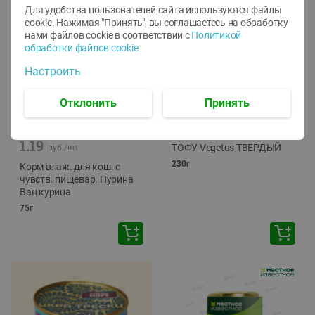
Для удобства пользователей сайта используются файлы
cookie. Нажимая "Принять", вы соглашаетесь
на обработку
нами файлов cookie в соответствии с
Политикой
обработки файлов cookie
Настроить
Отклонить
Принять
-
12
%
-
24
%
6.59
4.99
1.05
руб./
шт
руб./
шт
1.19
ТОФУ Vegetus ТВЕРДЫЙ
руб./
шт
230г
Корм влаж. для кош. с
чувств. пищевар. Пурина
Ван курица
75г