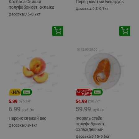
Колбаса Свиная
Перец желтый Беларусь
полуфабрикат, охлажд
фасовка: 0,3-0,7кг
фасовка:0,5-0,7кг
🕘
12:00
-
20:00
-
14
%
5.99
54.99
руб./
кг
руб./
кг
6.99
59.99
руб./
кг
руб./
кг
Персик свежий вес
Форель стейк
полуфабрикат,
фасовка:0,8-1кг
охлажденный
фасовка:0,15-0,6кг