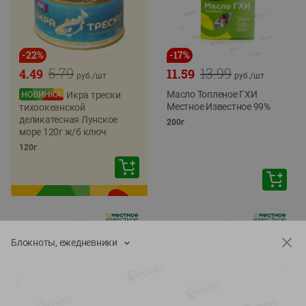
-
22
%
-
17
%
5.79
13.99
4.49
11.59
руб./
шт
руб./
шт
Масло Топленое ГХИ
Икра трески
Местное Известное 99%
тихоокеанской
деликатесная Лунское
200г
море 120г ж/б ключ
120г
Блокноты, ежедневники