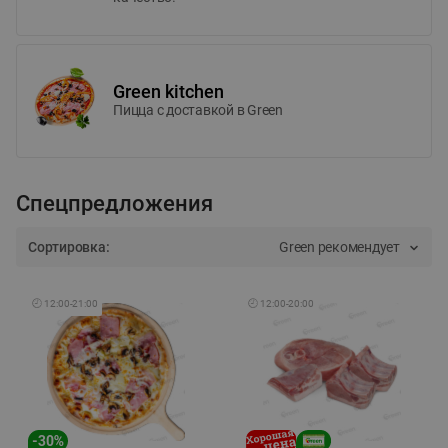
Green kitchen
Пицца c доставкой в Green
Спецпредложения
Сортировка:
Green рекомендует
🕘
12:00
-
21:00
🕘
12:00
-
20:00
-
30
%