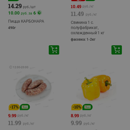
14.29
10.49
руб./
кг
руб./
шт
11.49
10.00
6
руб. за
руб./
кг
Пицца КАРБОНАРА
Свинина 1 с.
полуфабрикат,
490г
охлажденный 1 кг
фасовка: 1-2кг
🕘
12:00
-
20:00
-
17
%
-
10
%
9.99
8.99
руб./
кг
руб./
кг
11.99
9.99
руб./
кг
руб./
кг