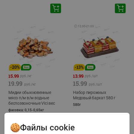
🕘
12:00
-
21:00
-
20
%
-
13
%
15.99
13.99
руб./
кг
руб./
шт
19.99
15.99
руб./
кг
руб./
шт
Мидии обыкновенные
Набор пирожных
мясо п/м в/м водные
Медовый бархат 580 г
беспозвоночные Vici вес
580г
фасовка: 0,15-0,65кг
Файлы cookie