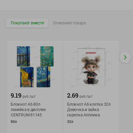
Вакансии
👋
Корпоративный сайт Green
Покупают вместе
Описание товара
©
2026
ООО «ГРИНрозница» - Доставка продуктов питания в
Минске.
Юридическая информация и условия пользовательского
соглашения
Номер уполномоченных рассматривать обращения покупателей в
соответствии с законодательством об обращениях граждан и
юридических лиц: Отдел торговли и услуг Администрации
Фрунзенского района г. Минска + 375 17 272 73 84 .
9.19
2.69
руб./
шт
руб./
шт
Номер и адрес электронной почты лица, уполномоченного
Блокнот А6 80л
Блокнот А6 клетка 32л
продавцом рассматривать обращения покупателей о нарушении их
линейка в дисплее
Девочка и зайка
прав, предусмотренных законодательством о защите прав
CENTRUM 81145
скрепка Апплика
потребителей: +375 44 560-60-61, shop@green-dostavka.by.
80л
32л
Способы оплаты товара: