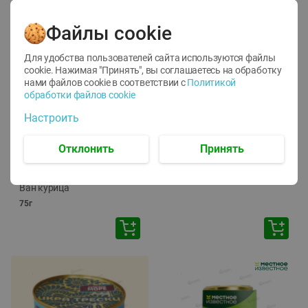
Файлы cookie
Для удобства пользователей сайта используются файлы
cookie. Нажимая "Принять", вы соглашаетесь
на обработку
нами файлов cookie в соответствии с
Политикой
обработки файлов cookie
-
12
%
-
24
%
Настроить
6.59
4.99
1.05
руб./
шт
руб./
шт
1.19
ТОФУ Vegetus ТВЕРДЫЙ
руб./
шт
Отклонить
Принять
230г
Корм влаж. для кош. с
чувств. пищевар. Пурина
Ван курица
75г