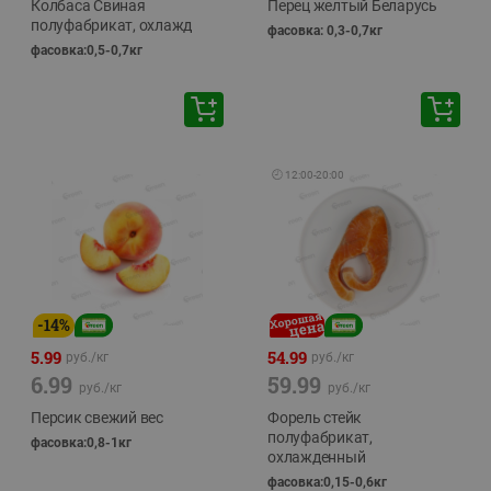
Колбаса Свиная
Перец желтый Беларусь
полуфабрикат, охлажд
фасовка: 0,3-0,7кг
фасовка:0,5-0,7кг
🕘
12:00
-
20:00
-
14
%
5.99
54.99
руб./
кг
руб./
кг
6.99
59.99
руб./
кг
руб./
кг
Персик свежий вес
Форель стейк
полуфабрикат,
фасовка:0,8-1кг
охлажденный
фасовка:0,15-0,6кг