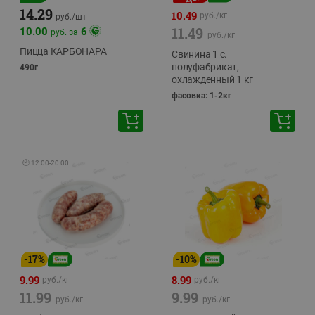
14.29
10.49
руб./
кг
руб./
шт
11.49
10.00
6
руб. за
руб./
кг
Пицца КАРБОНАРА
Свинина 1 с.
полуфабрикат,
490г
охлажденный 1 кг
фасовка: 1-2кг
🕘
12:00
-
20:00
-
17
%
-
10
%
9.99
8.99
руб./
кг
руб./
кг
11.99
9.99
руб./
кг
руб./
кг