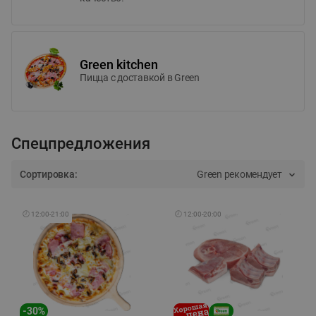
Green kitchen
Пицца c доставкой в Green
Спецпредложения
Сортировка:
Green рекомендует
🕘
12:00
-
21:00
🕘
12:00
-
20:00
-
30
%