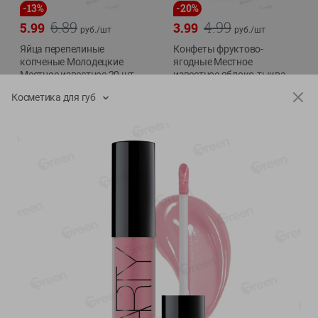
-
13
%
-
20
%
6.89
4.99
5.99
3.99
руб./
шт
руб./
шт
Яйца перепелиные
Конфеты фруктово-
копченые Молодецкие
ягодные Местное
Местное известное 20 шт
известное яблоко-тыква
упак Солигорска п/ф
Хоба
Косметика для губ
20шт в уп
60г
Показано 1-14 из 76
Показать 15-28 из 76
Каталог товаров
Специально для вас