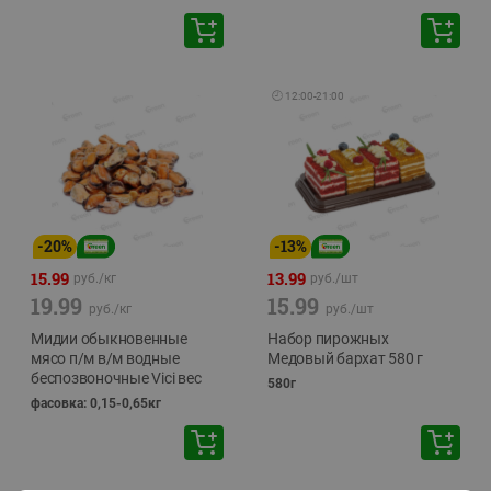
🕘
12:00
-
21:00
-
20
%
-
13
%
15.99
13.99
руб./
кг
руб./
шт
19.99
15.99
руб./
кг
руб./
шт
Мидии обыкновенные
Набор пирожных
мясо п/м в/м водные
Медовый бархат 580 г
беспозвоночные Vici вес
580г
фасовка: 0,15-0,65кг