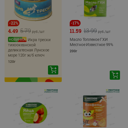
-
22
%
-
17
%
5.79
13.99
4.49
11.59
руб./
шт
руб./
шт
Масло Топленое ГХИ
Икра трески
Местное Известное 99%
тихоокеанской
деликатесная Лунское
200г
море 120г ж/б ключ
120г