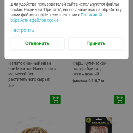
Для удобства пользователей сайта используются файлы
🕘
12:00
-
20:00
cookie. Нажимая "Принять", вы соглашаетесь
на обработку
нами файлов cookie в соответствии с
Политикой
обработки файлов cookie
Настроить
Отклонить
Принять
-
10
%
-
13
%
7.29
15.59
6.59
13.49
руб./
шт
руб./
кг
Напиток чайный Иван
Фарш Купеческий
чай Местное Известное с
полуфабрикат,
мелиссой (из
охлажденный
растительного сырья)
фасовка: 0,5-0,7 кг
30г