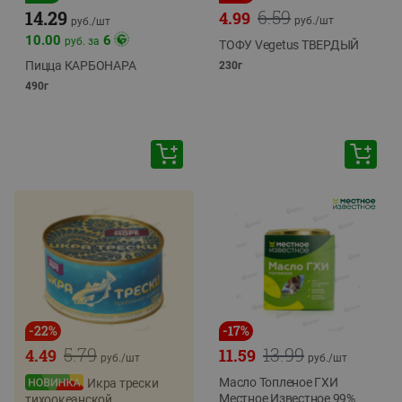
6.59
14.29
4.99
руб./
шт
руб./
шт
10.00
6
руб. за
ТОФУ Vegetus ТВЕРДЫЙ
Пицца КАРБОНАРА
230г
490г
-
22
%
-
17
%
5.79
13.99
4.49
11.59
руб./
шт
руб./
шт
Масло Топленое ГХИ
Икра трески
Местное Известное 99%
тихоокеанской