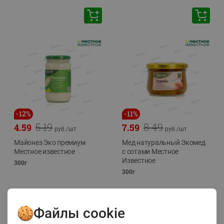
-
12
%
-
11
%
5.19
8.49
4.59
7.59
руб./
шт
руб./
шт
Майонез Эко премиум
Мед натуральный Экомед
Местное известное
с сотами Местное
Известное
300г
300г
Файлы cookie