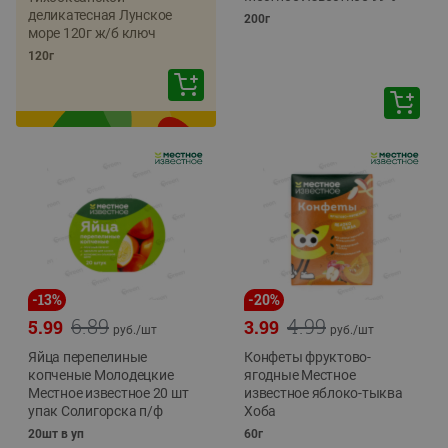
деликатесная Лунское
200г
море 120г ж/б ключ
120г
-
13
%
-
20
%
6.89
4.99
5.99
3.99
руб./
шт
руб./
шт
Яйца перепелиные
Конфеты фруктово-
копченые Молодецкие
ягодные Местное
Местное известное 20 шт
известное яблоко-тыква
упак Солигорска п/ф
Хоба
20шт в уп
60г