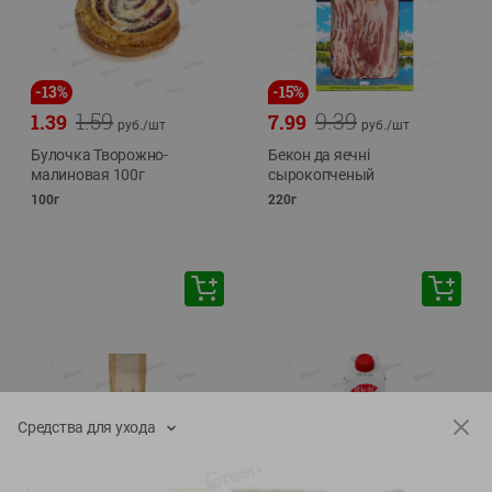
-
13
%
-
15
%
1.59
9.39
1.39
7.99
руб./
шт
руб./
шт
Булочка Творожно-
Бекон да яечнi
малиновая 100г
сырокопченый
100г
220г
Средства для ухода