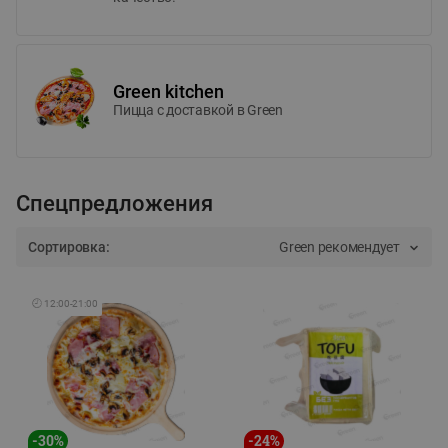
Green kitchen
Пицца c доставкой в Green
Спецпредложения
Сортировка:
Green рекомендует
🕘
12:00
-
21:00
-
30
%
-
24
%