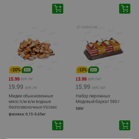
🕘
12:00
-
21:00
-
20
%
-
13
%
15.99
13.99
руб./
кг
руб./
шт
19.99
15.99
руб./
кг
руб./
шт
Мидии обыкновенные
Набор пирожных
мясо п/м в/м водные
Медовый бархат 580 г
беспозвоночные Vici вес
580г
фасовка: 0,15-0,65кг