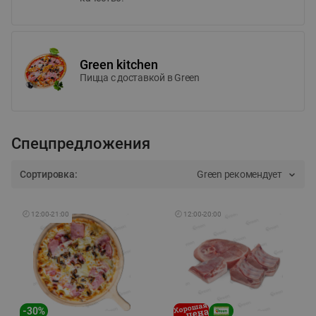
Green kitchen
Пицца c доставкой в Green
Спецпредложения
Сортировка:
Green рекомендует
🕘
12:00
-
21:00
🕘
12:00
-
20:00
-
30
%