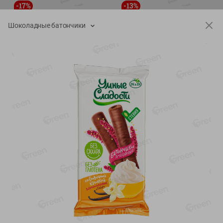
-
17
%
-
13
%
13.99
6.89
11.59
5.99
руб./
шт
руб./
шт
Шоколадные батончики
Масло Топленое ГХИ
Яйца перепелиные
Местное Известное 99%
копченые Молодецкие
Местное известное 20 шт
200г
упак Солигорска п/ф
20шт в уп
Показано 1-14 из 79
Показать 15-28 из 79
Каталог товаров
Специально для вас