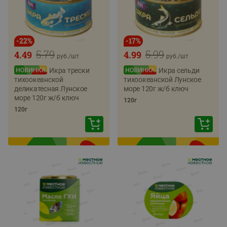
-
22
%
-
17
%
5.79
5.99
4.49
4.99
руб./
шт
руб./
шт
Икра трески
Икра сельди
тихоокеанской
тихоокеанской Лунское
деликатесная Лунское
море 120г ж/б ключ
море 120г ж/б ключ
120г
120г