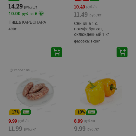
14.29
10.49
руб./
кг
руб./
шт
11.49
10.00
6
руб. за
руб./
кг
Пицца КАРБОНАРА
Свинина 1 с.
полуфабрикат,
490г
охлажденный 1 кг
фасовка: 1-2кг
🕘
12:00
-
20:00
-
17
%
-
10
%
9.99
8.99
руб./
кг
руб./
кг
11.99
9.99
руб./
кг
руб./
кг