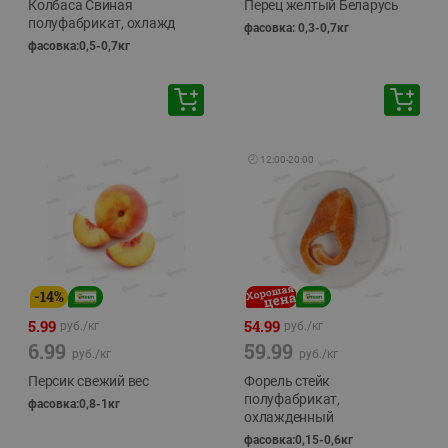
Колбаса Свиная
Перец желтый Беларусь
полуфабрикат, охлажд
фасовка: 0,3-0,7кг
фасовка:0,5-0,7кг
🕘
12:00
-
20:00
-
14
%
5.99
54.99
руб./
кг
руб./
кг
6.99
59.99
руб./
кг
руб./
кг
Персик свежий вес
Форель стейк
полуфабрикат,
фасовка:0,8-1кг
охлажденный
фасовка:0,15-0,6кг