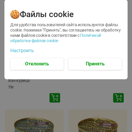
Файлы cookie
Для удобства пользователей сайта используются файлы
cookie. Нажимая "Принять", вы соглашаетесь
на обработку
нами файлов cookie в соответствии с
Политикой
обработки файлов cookie
-
12
%
-
24
%
Настроить
6.59
4.99
1.05
руб./
шт
руб./
шт
1.19
ТОФУ Vegetus ТВЕРДЫЙ
руб./
шт
Отклонить
Принять
230г
Корм влаж. для кош. с
чувств. пищевар. Пурина
Ван курица
75г