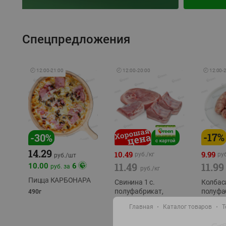
Спецпредложения
🕘
12:00
-
21:00
🕘
12:00
-
20:00
🕘
12:00
-
-
17
%
-
30
%
14.29
10.49
9.99
руб./
кг
руб
руб./
шт
11.49
11.99
10.00
6
руб. за
руб./
кг
Пицца КАРБОНАРА
Свинина 1 с.
Колбас
полуфабрикат,
полуфа
490г
охлажденный 1 кг
охлажд
Главная
Каталог товаров
Т
фасовка: 1-2кг
фасовка: