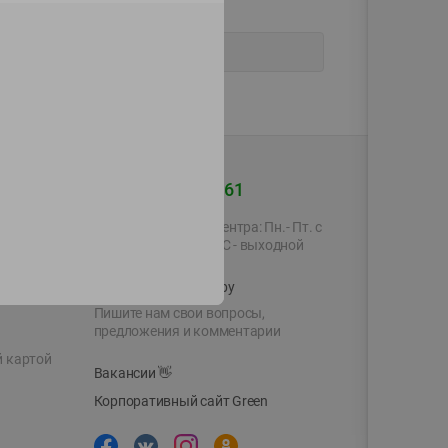
+375 44 560-60-61
Время работы Call-центра: Пн.- Пт. с
09.00 до 17.00, СБ, ВС - выходной
shop@green-market.by
Пишите нам свои вопросы,
предложения и комментарии
й картой
Вакансии
👋
Корпоративный сайт Green