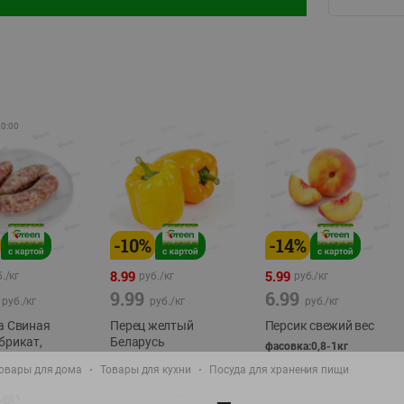
20:00
-
10
%
-
14
%
8.99
5.99
./
кг
руб./
кг
руб./
кг
9.99
6.99
руб./
кг
руб./
кг
руб./
кг
а Свиная
Перец желтый
Персик свежий вес
брикат,
Беларусь
фасовка:0,8-1кг
фасовка: 0,3-0,7кг
овары для дома
Товары для кухни
Посуда для хранения пищи
0,5-0,7кг