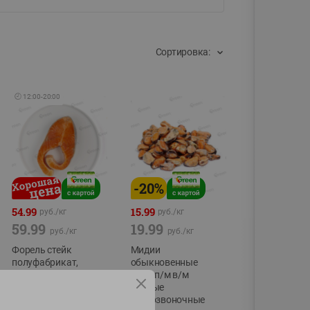
Сортировка:
🕘
12:00
-
20:00
-
20
%
54.99
15.99
руб./
кг
руб./
кг
59.99
19.99
руб./
кг
руб./
кг
Форель стейк
Мидии
полуфабрикат,
обыкновенные
охлажденный
мясо п/м в/м
водные
фасовка:0,15-0,6кг
беспозвоночные