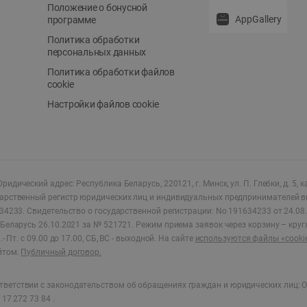
Положение о бонусной
AppGallery
программе
Политика обработки
персональных данных
Политика обработки файлов
cookie
Настройки файлов cookie
ридический адрес: Республика Беларусь, 220121, г. Минск, ул. П. Глебки, д. 5, к
дарственный регистр юридических лиц и индивидуальных предпринимателей в
34233.
Свидетельство о государственной регистрации: No 191634233 от 24.08.
Беларусь 26.10.2021 за № 521721. Режим приема заявок через корзину – круг
- Пт. с 09.00 до 17.00, СБ, ВС - выходной
.
На сайте
используются файлы «cooki
йтом.
Публичный договор.
ветствии с законодательством об обращениях граждан и юридических лиц: О
17 272 73 84 .