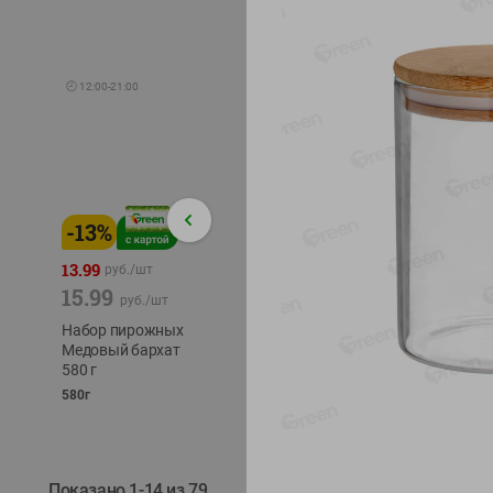
🕘
12:00
-
21:00
-
13
%
-
12
%
-
24
%
4.99
13.99
1.05
руб./
шт
руб./
шт
15.99
1.19
ТОФУ V
руб./
шт
руб./
шт
ТВЕРД
Набор пирожных
Корм влаж. для
230г
Медовый бархат
кош. с чувств.
580 г
пищевар. Пурина
Ван курица
580г
75г
Показано 1-14 из 79