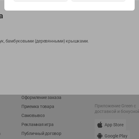
а
Показать 15-28 из 79
бук, бамбуковыми (деревянными) крышками.
О сервисе
Мой Green
Оплата
История покупок
Условия доставки
Мои товары
Возврат товара
Обратная связь
Оформление заказа
Приложение Green c
Приемка товара
доставкой и бонусно
Самовывоз
Рекламная игра
App Store
n
Публичный договор
Google Play