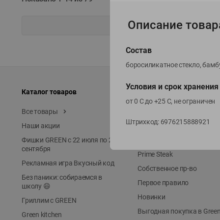
Описание товар
Состав
боросиликатное стекло, бам
Условия и срок хранения
Каталог товаров
Специально для вас
от 0 С до +25 С, не ограничен
Все товары
Акции
Штрихкод:
6976215888921
Наши акции
Местное известное
Фишки GREEN с 22 июля по 22
ЭКОлиния
сентября
Prime Steak
Рекламная игра Вкусный код
Собственное пр-во
Без паники: собираемся в
Первое правило
школу 😄
Новинки
Гриллим с GREEN
Выгодная покупка в Gree
Green kitchen