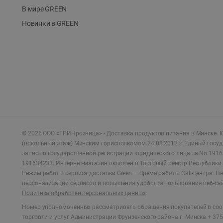
В мире GREEN
Новинки в GREEN
©
2026
ООО «ГРИНрозница» - Доставка продуктов питания в Минске.
Ю
(цокольный этаж) Минским горисполкомом 24.08.2012 в Единый госу
запись о государственной регистрации юридического лица за No 1916
191634233. Интернет-магазин включен в Торговый реестр Республики 
Режим работы сервиса доставки Green —
Время работы Call-центра: Пн.
персонализации сервисов и повышения удобства пользования веб-са
Политика обработки персональных данных
Номер уполномоченных рассматривать обращения покупателей в соот
торговли и услуг Администрации Фрунзенского района г. Минска + 375 