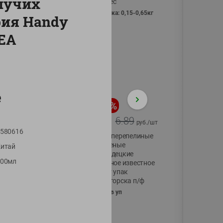
пучих
Vici вес
фасовка: 0,15-0,65кг
рия Handy
EA
е
-
17
%
-
13
%
13.99
6.89
11.59
5.99
руб./
шт
руб./
шт
580616
Масло Топленое
Яйца перепелиные
ГХИ Местное
копченые
итай
Известное 99%
Молодецкие
800мл
Местное известное
200г
20 шт упак
Солигорска п/ф
20шт в уп