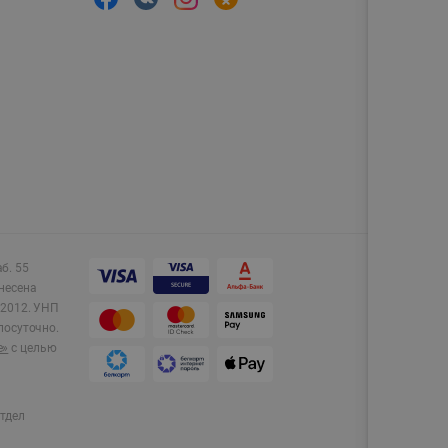
аб. 55
несена
2012.
УНП
лосуточно.
e»
с целью
тдел