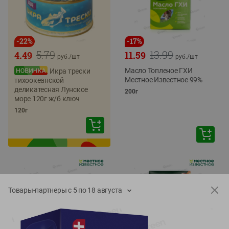
-
22
%
-
17
%
5.79
13.99
4.49
11.59
руб./
шт
руб./
шт
Масло Топленое ГХИ
Икра трески
Местное Известное 99%
тихоокеанской
деликатесная Лунское
200г
море 120г ж/б ключ
120г
Товары-партнеры с 5 по 18 августа