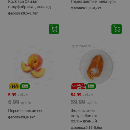
Колбаса Свиная
Перец желтый Беларусь
полуфабрикат, охлажд
фасовка: 0,3-0,7кг
фасовка:0,5-0,7кг
🕘
12:00
-
20:00
-
14
%
5.99
54.99
руб./
кг
руб./
кг
6.99
59.99
руб./
кг
руб./
кг
Персик свежий вес
Форель стейк
полуфабрикат,
фасовка:0,8-1кг
охлажденный
фасовка:0,15-0,6кг