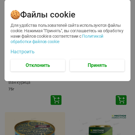
Файлы cookie
Для удобства пользователей сайта используются файлы
cookie. Нажимая "Принять", вы соглашаетесь
на обработку
нами файлов cookie в соответствии с
Политикой
обработки файлов cookie
-
12
%
-
24
%
Настроить
6.59
4.99
1.05
руб./
шт
руб./
шт
1.19
ТОФУ Vegetus ТВЕРДЫЙ
руб./
шт
Отклонить
Принять
230г
Корм влаж. для кош. с
чувств. пищевар. Пурина
Ван курица
75г