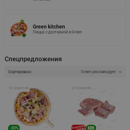
Green kitchen
Пицца c доставкой в Green
Спецпредложения
Сортировка:
Green рекомендует
🕘
12:00
-
21:00
🕘
12:00
-
20:00
-
30
%