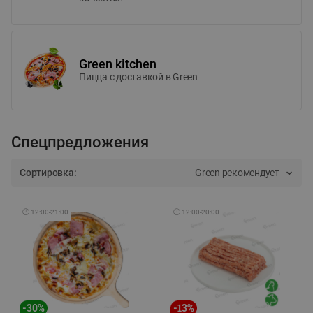
Green kitchen
Пицца c доставкой в Green
Спецпредложения
Сортировка:
Green рекомендует
🕘
12:00
-
21:00
🕘
12:00
-
20:00
-
30
%
-
13
%