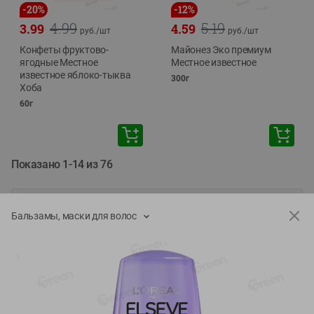
-
20
%
-
12
%
4.99
5.19
3.99
4.59
руб./
шт
руб./
шт
Конфеты фруктово-
Майонез Эко премиум
ягодные Местное
Местное известное
известное яблоко-тыква
300г
Хоба
60г
Показано 1-14 из 76
Показать 15-28 из 76
Бальзамы, маски для волос
Каталог товаров
Специально для вас