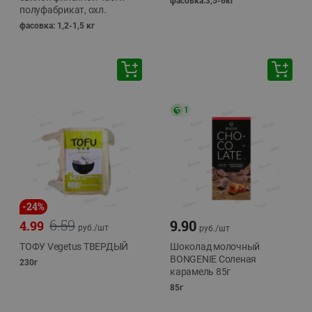
фасовка:3,5-6кг
полуфабрикат, охл.
фасовка: 1,2-1,5 кг
1
-
24
%
6.59
9.90
4.99
руб./
шт
руб./
шт
ТОФУ Vegetus ТВЕРДЫЙ
Шоколад молочный
BONGENIE Соленая
230г
карамель 85г
85г