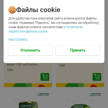
Файлы cookie
Для удобства пользователей сайта используются файлы
cookie. Нажимая "Принять", вы соглашаетесь
на обработку
нами файлов cookie в соответствии с
Политикой
обработки файлов cookie
-
22
%
-
17
%
Настроить
5.79
5.99
4.49
4.99
руб./
шт
руб./
шт
Отклонить
Принять
Икра трески
Икра сельди
тихоокеанской
тихоокеанской Лунское
деликатесная Лунское
море 120г ж/б ключ
море 120г ж/б ключ
120г
120г