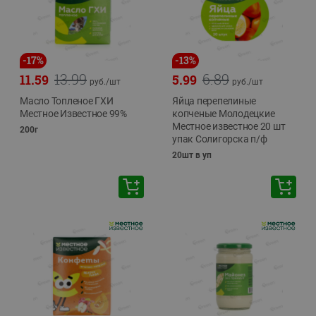
-
17
%
-
13
%
13.99
6.89
11.59
5.99
руб./
шт
руб./
шт
Масло Топленое ГХИ
Яйца перепелиные
Местное Известное 99%
копченые Молодецкие
Местное известное 20 шт
200г
упак Солигорска п/ф
20шт в уп