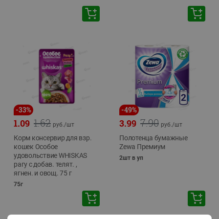
-
33
%
-
49
%
1.62
7.90
1.09
3.99
руб./
шт
руб./
шт
Корм консервир для взр.
Полотенца бумажные
кошек Особое
Zewa Премиум
удовольствие WHISKAS
2шт в уп
рагу с добав. телят. ,
ягнен. и овощ. 75 г
75г