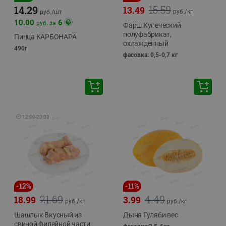
15.59
14.29
13.49
руб./
кг
руб./
шт
10.00
6
руб. за
Фарш Купеческий
полуфабрикат,
Пицца КАРБОНАРА
охлажденный
490г
фасовка: 0,5-0,7 кг
🕘
12:00
-
20:00
-
12
%
-
11
%
21.69
4.49
18.99
3.99
руб./
кг
руб./
кг
Шашлык Вкусный из
Дыня Гуляби вес
свиной филейной части