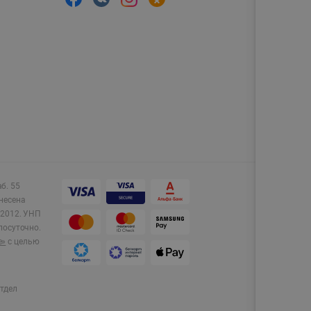
аб. 55
несена
2012.
УНП
лосуточно.
e»
с целью
тдел