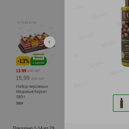
🕘
12:00
-
21:00
-
13
%
-
12
%
-
24
%
4.99
13.99
1.05
руб./
шт
руб./
шт
15.99
1.19
ТОФУ V
руб./
шт
руб./
шт
ТВЕРД
Набор пирожных
Корм влаж. для
230г
Медовый бархат
кош. с чувств.
580 г
пищевар. Пурина
Ван курица
580г
75г
Показано 1-14 из 79