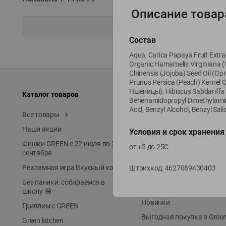
Описание товар
Состав
Aqua, Carica Papaya Fruit Ext
Organic Hamamelis Virginiana (
Chinensis (Jojoba) Seed Oil (
Prunus Persica (Peach) Kernel
Пшеницы), Hibiscus Sabdariffa
Каталог товаров
Специально для вас
Behenamidopropyl Dimethylamine, 
Acid, Benzyl Alcohol, Benzyl Sali
Все товары
Акции
Наши акции
Местное известное
Условия и срок хранения
Фишки GREEN с 22 июля по 22
ЭКОлиния
от +5 до 25С
сентября
Prime Steak
Рекламная игра Вкусный код
Штрихкод:
4627089430403
Собственное пр-во
Без паники: собираемся в
Первое правило
школу 😄
Новинки
Гриллим с GREEN
Выгодная покупка в Gree
Green kitchen