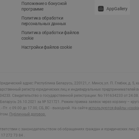
Положение о бонусной
AppGallery
программе
Политика обработки
персональных данных
Политика обработки файлов
cookie
Настройки файлов cookie
ридический адрес: Республика Беларусь, 220121, г. Минск, ул. П. Глебки, д. 5, к
дарственный регистр юридических лиц и индивидуальных предпринимателей в
34233.
Свидетельство о государственной регистрации: No 191634233 от 24.08.
Беларусь 26.10.2021 за № 521721. Режим приема заявок через корзину – круг
- Пт. с 09.00 до 17.00, СБ, ВС - выходной
.
На сайте
используются файлы «cooki
йтом.
Публичный договор.
ветствии с законодательством об обращениях граждан и юридических лиц: О
17 272 73 84 .