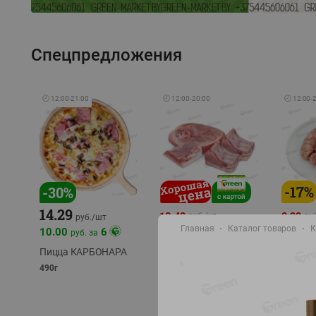
Спецпредложения
🕘
12:00
-
21:00
🕘
12:00
-
20:00
🕘
12:00
-
-
17
%
-
30
%
14.29
10.49
9.99
руб./
кг
руб
руб./
шт
Главная
Каталог товаров
К
11.49
11.99
10.00
6
руб. за
руб./
кг
Пицца КАРБОНАРА
Свинина 1 с.
Колбас
полуфабрикат,
полуфа
490г
охлажденный 1 кг
охлажд
фасовка: 1-2кг
фасовка: