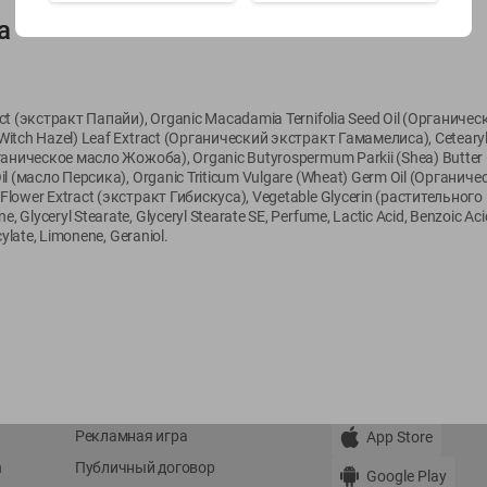
а
Показать 15-28 из 79
ract (экстракт Папайи), Organic Macadamia Ternifolia Seed Oil (Органич
Witch Hazel) Leaf Extract (Органический экстракт Гамамелиса), Cetearyl
Органическое масло Жожоба), Organic Butyrospermum Parkii (Shea) Butte
 Oil (масло Персика), Organic Triticum Vulgare (Wheat) Germ Oil (Орган
 Flower Extract (экстракт Гибискуса), Vegetable Glycerin (растительног
О сервисе
Мой Green
Glyceryl Stearate, Glyceryl Stearate SE, Perfume, Lactic Acid, Benzoic Aci
cylate, Limonene, Geraniol.
Оплата
История покупок
Условия доставки
Мои товары
Возврат товара
Обратная связь
Оформление заказа
Приложение Green c
Приемка товара
доставкой и бонусно
Самовывоз
Рекламная игра
App Store
n
Публичный договор
Google Play