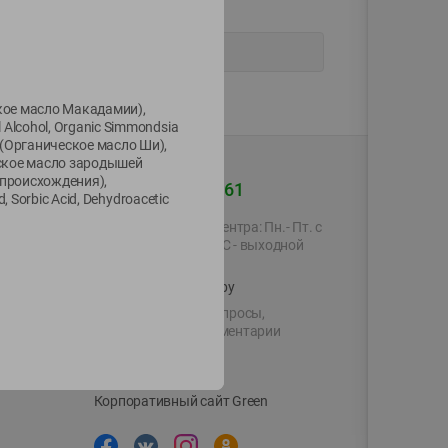
еское масло Макадамии),
 Alcohol, Organic Simmondsia
r (Органическое масло Ши),
ическое масло зародышей
о происхождения),
+375 44 560-60-61
d, Sorbic Acid, Dehydroacetic
Время работы Call-центра: Пн.- Пт. с
09.00 до 17.00, СБ, ВС - выходной
shop@green-market.by
Пишите нам свои вопросы,
предложения и комментарии
й картой
Вакансии
👋
Корпоративный сайт Green