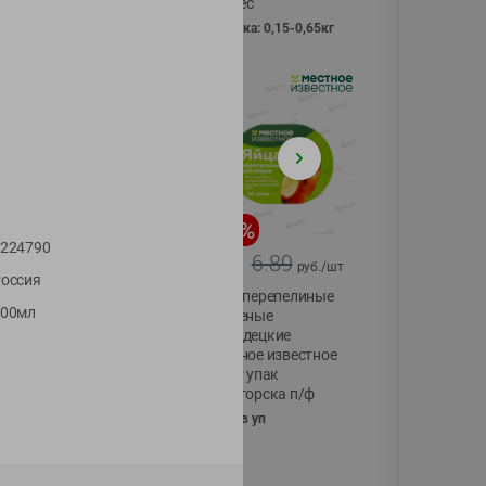
Vici вес
фасовка: 0,15-0,65кг
-
17
%
-
13
%
224790
13.99
6.89
11.59
5.99
руб./
шт
руб./
шт
оссия
Масло Топленое
Яйца перепелиные
200мл
ГХИ Местное
копченые
Известное 99%
Молодецкие
Местное известное
200г
20 шт упак
Солигорска п/ф
20шт в уп