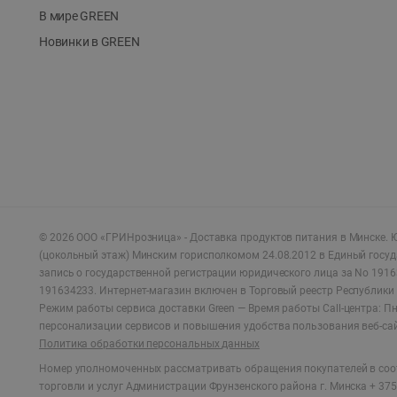
В мире GREEN
Новинки в GREEN
©
2026
ООО «ГРИНрозница» - Доставка продуктов питания в Минске.
Ю
(цокольный этаж) Минским горисполкомом 24.08.2012 в Единый госу
запись о государственной регистрации юридического лица за No 1916
191634233. Интернет-магазин включен в Торговый реестр Республики 
Режим работы сервиса доставки Green —
Время работы Call-центра: Пн.
персонализации сервисов и повышения удобства пользования веб-са
Политика обработки персональных данных
Номер уполномоченных рассматривать обращения покупателей в соот
торговли и услуг Администрации Фрунзенского района г. Минска + 375 