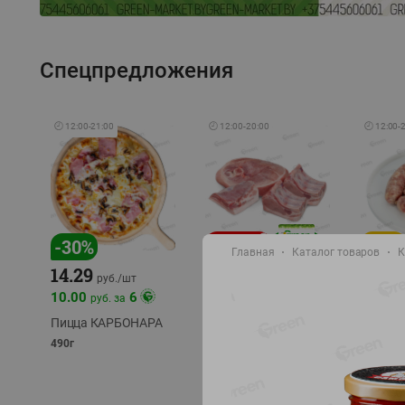
Спецпредложения
🕘
12:00
-
21:00
🕘
12:00
-
20:00
🕘
12:00
-
-
17
%
-
30
%
Главная
Каталог товаров
К
14.29
10.49
9.99
руб./
кг
руб
руб./
шт
11.49
11.99
10.00
6
руб. за
руб./
кг
Пицца КАРБОНАРА
Свинина 1 с.
Колбас
полуфабрикат,
полуфа
490г
охлажденный 1 кг
охлажд
фасовка: 1-2кг
фасовка: