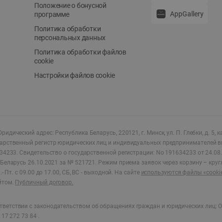
Положение о бонусной
AppGallery
программе
Политика обработки
персональных данных
Политика обработки файлов
cookie
Настройки файлов cookie
ридический адрес: Республика Беларусь, 220121, г. Минск, ул. П. Глебки, д. 5, к
дарственный регистр юридических лиц и индивидуальных предпринимателей в
34233.
Свидетельство о государственной регистрации: No 191634233 от 24.08.
Беларусь 26.10.2021 за № 521721. Режим приема заявок через корзину – круг
- Пт. с 09.00 до 17.00, СБ, ВС - выходной
.
На сайте
используются файлы «cooki
йтом.
Публичный договор.
ветствии с законодательством об обращениях граждан и юридических лиц: О
17 272 73 84 .