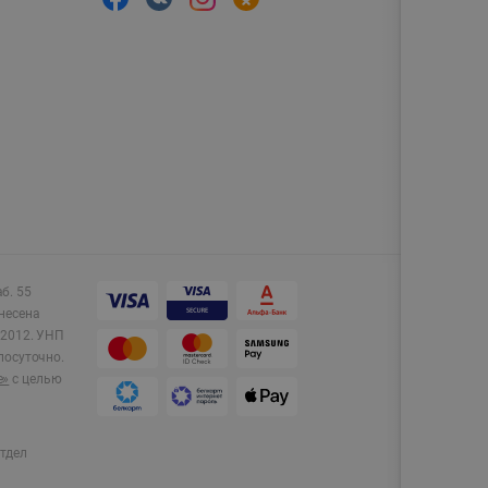
аб. 55
несена
2012.
УНП
лосуточно.
e»
с целью
тдел