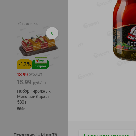
🕘
12:00
-
21:00
-
13
%
-
12
%
-
24
%
4.99
13.99
1.05
руб./
шт
руб./
шт
15.99
1.19
ТОФУ V
руб./
шт
руб./
шт
ТВЕРД
Набор пирожных
Корм влаж. для
230г
Медовый бархат
кош. с чувств.
580 г
пищевар. Пурина
Ван курица
580г
75г
Показано 1-14 из 79
Покупают вместе