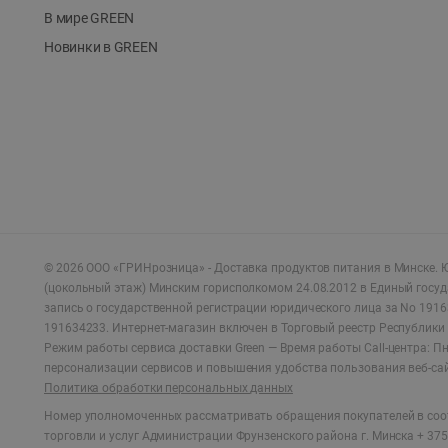
В мире GREEN
Новинки в GREEN
©
2026
ООО «ГРИНрозница» - Доставка продуктов питания в Минске.
Ю
(цокольный этаж) Минским горисполкомом 24.08.2012 в Единый госу
запись о государственной регистрации юридического лица за No 1916
191634233. Интернет-магазин включен в Торговый реестр Республики 
Режим работы сервиса доставки Green —
Время работы Call-центра: Пн.
персонализации сервисов и повышения удобства пользования веб-са
Политика обработки персональных данных
Номер уполномоченных рассматривать обращения покупателей в соот
торговли и услуг Администрации Фрунзенского района г. Минска + 375 