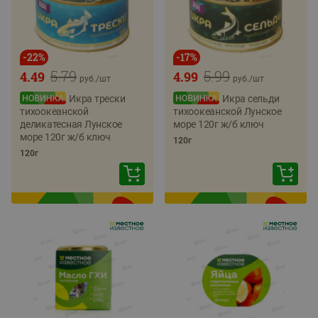
-
22
%
-
17
%
5.79
5.99
4.49
4.99
руб./
шт
руб./
шт
Икра трески
Икра сельди
тихоокеанской
тихоокеанской Лунское
деликатесная Лунское
море 120г ж/б ключ
море 120г ж/б ключ
120г
120г