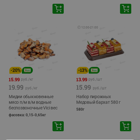
🕘
12:00
-
21:00
-
20
%
-
13
%
15.99
13.99
руб./
кг
руб./
шт
19.99
15.99
руб./
кг
руб./
шт
Мидии обыкновенные
Набор пирожных
мясо п/м в/м водные
Медовый бархат 580 г
беспозвоночные Vici вес
580г
фасовка: 0,15-0,65кг