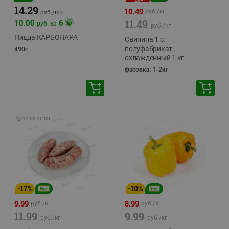
14.29
10.49
руб./
кг
руб./
шт
11.49
10.00
6
руб. за
руб./
кг
Пицца КАРБОНАРА
Свинина 1 с.
полуфабрикат,
490г
охлажденный 1 кг
фасовка: 1-2кг
🕘
12:00
-
20:00
-
17
%
-
10
%
9.99
8.99
руб./
кг
руб./
кг
11.99
9.99
руб./
кг
руб./
кг