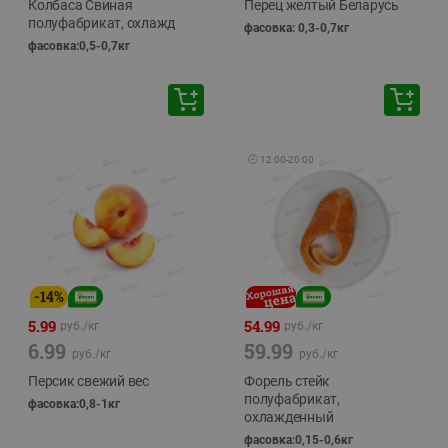
Колбаса Свиная
Перец желтый Беларусь
полуфабрикат, охлажд
фасовка: 0,3-0,7кг
фасовка:0,5-0,7кг
🕘
12:00
-
20:00
-
14
%
5.99
54.99
руб./
кг
руб./
кг
6.99
59.99
руб./
кг
руб./
кг
Персик свежий вес
Форель стейк
полуфабрикат,
фасовка:0,8-1кг
охлажденный
фасовка:0,15-0,6кг