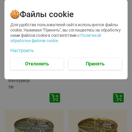
Файлы cookie
Для удобства пользователей сайта используются файлы
cookie. Нажимая "Принять", вы соглашаетесь
на обработку
нами файлов cookie в соответствии с
Политикой
обработки файлов cookie
-
12
%
-
24
%
Настроить
6.59
4.99
1.05
руб./
шт
руб./
шт
1.19
ТОФУ Vegetus ТВЕРДЫЙ
руб./
шт
Отклонить
Принять
230г
Корм влаж. для кош. с
чувств. пищевар. Пурина
Ван курица
75г