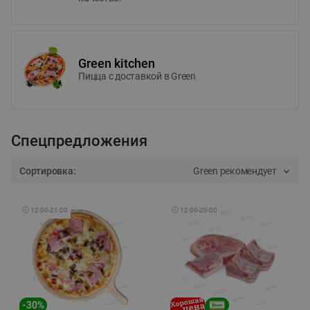
Green kitchen
Пицца c доставкой в Green
Спецпредложения
Сортировка:
Green рекомендует
🕘
12:00
-
21:00
🕘
12:00
-
20:00
-
30
%