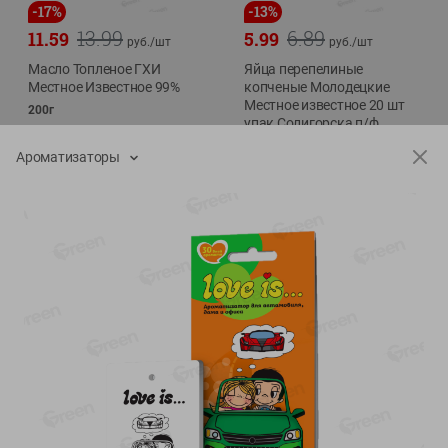
-
17
%
-
13
%
13.99
6.89
11.59
5.99
руб./
шт
руб./
шт
Масло Топленое ГХИ
Яйца перепелиные
Местное Известное 99%
копченые Молодецкие
Местное известное 20 шт
200г
упак Солигорска п/ф
20шт в уп
Ароматизаторы
Показано 1-14 из 79
Показать 15-28 из 79
Каталог товаров
Специально для вас