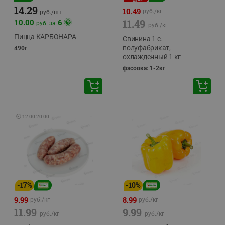
14.29
10.49
руб./
кг
руб./
шт
11.49
10.00
6
руб. за
руб./
кг
Пицца КАРБОНАРА
Свинина 1 с.
полуфабрикат,
490г
охлажденный 1 кг
фасовка: 1-2кг
🕘
12:00
-
20:00
-
17
%
-
10
%
9.99
8.99
руб./
кг
руб./
кг
11.99
9.99
руб./
кг
руб./
кг