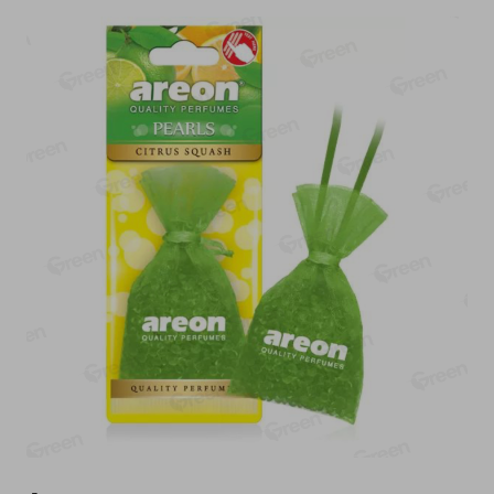
-
13
%
-
20
%
6.89
4.99
5.99
3.99
руб./
шт
руб./
шт
Яйца перепелиные
Конфеты фруктово-
копченые Молодецкие
ягодные Местное
Местное известное 20 шт
известное яблоко-тыква
упак Солигорска п/ф
Хоба
20шт в уп
60г
Показано 1-14 из 78
Показать 15-28 из 78
Каталог товаров
Специально для вас