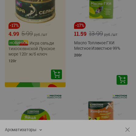
-
17
%
-
17
%
5.99
13.99
4.99
11.59
руб./
шт
руб./
шт
Масло Топленое ГХИ
Икра сельди
Местное Известное 99%
тихоокеанской Лунское
море 120г ж/б ключ
200г
120г
Ароматизаторы