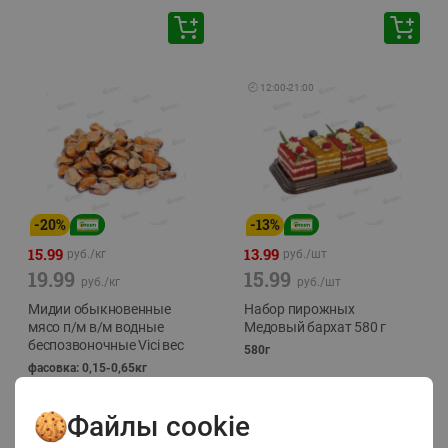
🕘
12:00
-
21:00
-
20
%
-
13
%
15.99
13.99
руб./
кг
руб./
шт
19.99
15.99
руб./
кг
руб./
шт
Мидии обыкновенные
Набор пирожных
мясо п/м в/м водные
Медовый бархат 580 г
беспозвоночные Vici вес
580г
фасовка: 0,15-0,65кг
Файлы cookie