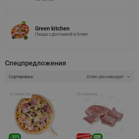
Green kitchen
Пицца c доставкой в Green
Спецпредложения
Сортировка:
Green рекомендует
🕘
12:00
-
21:00
🕘
12:00
-
20:00
-
30
%