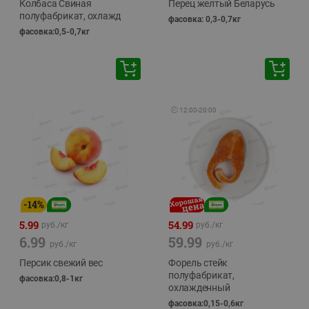
Колбаса Свиная
Перец желтый Беларусь
полуфабрикат, охлажд
фасовка: 0,3-0,7кг
фасовка:0,5-0,7кг
🕘
12:00
-
20:00
-
14
%
5.99
54.99
руб./
кг
руб./
кг
6.99
59.99
руб./
кг
руб./
кг
Персик свежий вес
Форель стейк
полуфабрикат,
фасовка:0,8-1кг
охлажденный
фасовка:0,15-0,6кг