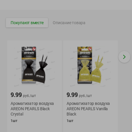
Вакансии
👋
Корпоративный сайт Green
Покупают вместе
Описание товара
©
2026
ООО «ГРИНрозница» - Доставка продуктов питания в
Минске.
Юридическая информация и условия пользовательского
соглашения
Номер уполномоченных рассматривать обращения покупателей в
соответствии с законодательством об обращениях граждан и
юридических лиц: Отдел торговли и услуг Администрации
Фрунзенского района г. Минска + 375 17 272 73 84 .
9.99
9.99
руб./
шт
руб./
шт
Номер и адрес электронной почты лица, уполномоченного
Ароматизатор воздуха
Ароматизатор воздуха
продавцом рассматривать обращения покупателей о нарушении их
AREON PEARLS Black
AREON PEARLS Vanilla
прав, предусмотренных законодательством о защите прав
Crystal
Black
потребителей: +375 44 560-60-61, shop@green-dostavka.by.
1шт
1шт
Способы оплаты товара: