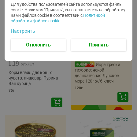
Для удобства пользователей сайта используются файлы
cookie. Нажимая "Принять", вы соглашаетесь
на обработку
нами файлов cookie в соответствии с
Политикой
обработки файлов cookie
Настроить
Отклонить
Принять
-
12
%
-
22
%
5.79
4.49
1.05
руб./
шт
руб./
шт
1.19
руб./
шт
Икра трески
тихоокеанской
Корм влаж. для кош. с
деликатесная Лунское
чувств. пищевар. Пурина
море 120г ж/б ключ
Ван курица
120г
75г