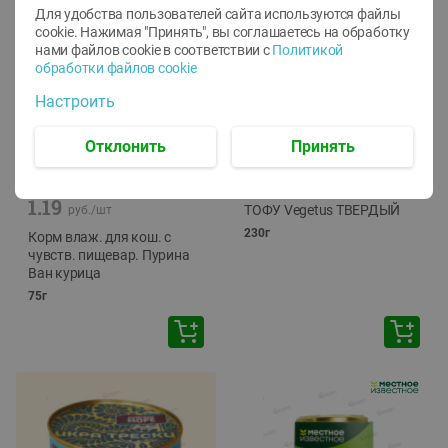
Для удобства пользователей сайта используются файлы
cookie. Нажимая "Принять", вы соглашаетесь
на обработку
нами файлов cookie в соответствии с
Политикой
обработки файлов cookie
Настроить
Отклонить
Принять
-
12
%
-
24
%
6.59
4.99
1.05
руб./
шт
руб./
шт
1.19
ТОФУ Vegetus ТВЕРДЫЙ
руб./
шт
230г
Корм влаж. для кош. с
чувств. пищевар. Пурина
Ван курица
75г