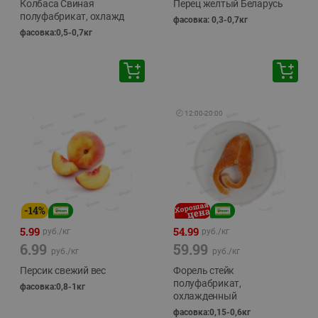
Колбаса Свиная
Перец желтый Беларусь
полуфабрикат, охлажд
фасовка: 0,3-0,7кг
фасовка:0,5-0,7кг
🕘
12:00
-
20:00
-
14
%
5.99
54.99
руб./
кг
руб./
кг
6.99
59.99
руб./
кг
руб./
кг
Персик свежий вес
Форель стейк
полуфабрикат,
фасовка:0,8-1кг
охлажденный
фасовка:0,15-0,6кг