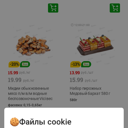
🕘
12:00
-
21:00
-
20
%
-
13
%
15.99
13.99
руб./
кг
руб./
шт
19.99
15.99
руб./
кг
руб./
шт
Мидии обыкновенные
Набор пирожных
мясо п/м в/м водные
Медовый бархат 580 г
беспозвоночные Vici вес
580г
фасовка: 0,15-0,65кг
Файлы cookie