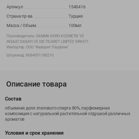
Вакансии
👋
Артикул
1540416
Корпоративный сайт Green
Страна пр-ва
Турция
Масса / Объем
100мл
Производитель:
GAMMA DORO KOZMETIK VE
INSAAT SANAYI VE DIS TICARET LIMITED SIRKETI
©
Импортер:
2026
ООО «ГРИНрозница» - Доставка продуктов питания в
ООО "Фаворит Парфюм"
Минске.
Штрихкод:
8684051100210
Юридическая информация и условия пользовательского
соглашения
Номер уполномоченных рассматривать обращения покупателей в
Описание товара
соответствии с законодательством об обращениях граждан и
юридических лиц: Отдел торговли и услуг Администрации
Фрунзенского района г. Минска + 375 17 272 73 84 .
Состав
Номер и адрес электронной почты лица, уполномоченного
объемная доля этилового спирта 80%, парфюмерная
продавцом рассматривать обращения покупателей о нарушении их
композиция с натуральной растительной отдушкой различных
прав, предусмотренных законодательством о защите прав
ароматов
потребителей: +375 44 560-60-61, shop@green-dostavka.by.
Условия и срок хранения
Способы оплаты товара: