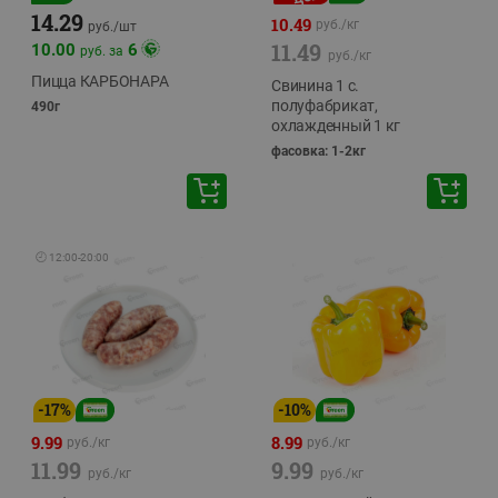
14.29
10.49
руб./
кг
руб./
шт
11.49
10.00
6
руб. за
руб./
кг
Пицца КАРБОНАРА
Свинина 1 с.
полуфабрикат,
490г
охлажденный 1 кг
фасовка: 1-2кг
🕘
12:00
-
20:00
-
17
%
-
10
%
9.99
8.99
руб./
кг
руб./
кг
11.99
9.99
руб./
кг
руб./
кг