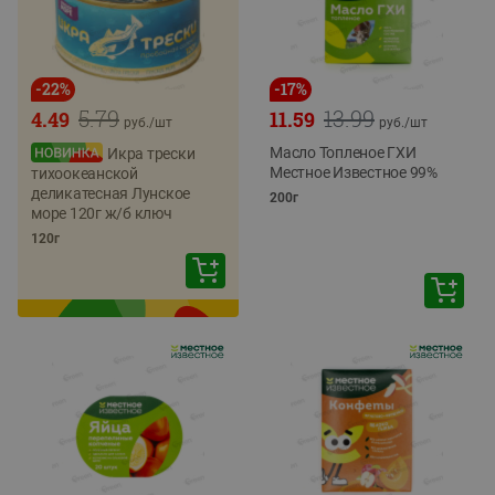
-
22
%
-
17
%
5.79
13.99
4.49
11.59
руб./
шт
руб./
шт
Масло Топленое ГХИ
Икра трески
Местное Известное 99%
тихоокеанской
деликатесная Лунское
200г
море 120г ж/б ключ
120г