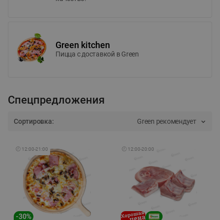
Green kitchen
Пицца c доставкой в Green
Спецпредложения
Сортировка:
Green рекомендует
🕘
12:00
-
21:00
🕘
12:00
-
20:00
-
30
%