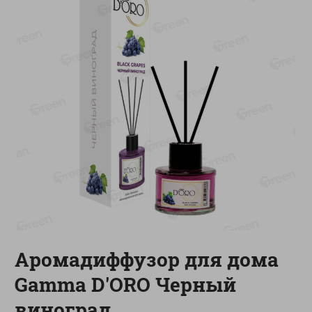
-
13
%
-
20
%
6.89
4.99
5.99
3.99
руб./
шт
руб./
шт
Яйца перепелиные
Конфеты фруктово-
копченые Молодецкие
ягодные Местное
Местное известное 20 шт
известное яблоко-тыква
упак Солигорска п/ф
Хоба
20шт в уп
60г
Показано 1-14 из 78
Показать 15-28 из 78
Аромадиффузор для дома
Каталог товаров
Gamma D'ORO Черный
Специально для вас
виноград