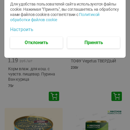
Для удобства пользователей сайта используются файлы
cookie. Нажимая "Принять", вы соглашаетесь
на обработку
нами файлов cookie в соответствии с
Политикой
обработки файлов cookie
Настроить
Отклонить
Принять
-
12
%
-
24
%
6.59
4.99
1.05
руб./
шт
руб./
шт
1.19
ТОФУ Vegetus ТВЕРДЫЙ
руб./
шт
230г
Корм влаж. для кош. с
чувств. пищевар. Пурина
Ван курица
75г