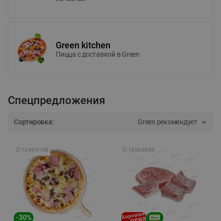
Green kitchen
Пицца c доставкой в Green
Спецпредложения
Сортировка:
Green рекомендует
🕘
12:00
-
21:00
🕘
12:00
-
20:00
-
30
%