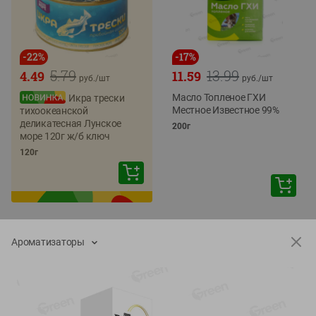
-
22
%
-
17
%
5.79
13.99
4.49
11.59
руб./
шт
руб./
шт
Масло Топленое ГХИ
Икра трески
Местное Известное 99%
тихоокеанской
деликатесная Лунское
200г
море 120г ж/б ключ
120г
Ароматизаторы