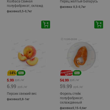
Колбаса Свиная
Перец желтый Беларусь
полуфабрикат, охлажд
фасовка: 0,3-0,7кг
фасовка:0,5-0,7кг
🕘
12:00
-
20:00
-
14
%
5.99
54.99
руб./
кг
руб./
кг
6.99
59.99
руб./
кг
руб./
кг
Персик свежий вес
Форель стейк
полуфабрикат,
фасовка:0,8-1кг
охлажденный
фасовка:0,15-0,6кг