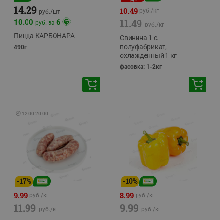
14.29
10.49
руб./
кг
руб./
шт
11.49
10.00
6
руб. за
руб./
кг
Пицца КАРБОНАРА
Свинина 1 с.
полуфабрикат,
490г
охлажденный 1 кг
фасовка: 1-2кг
🕘
12:00
-
20:00
-
17
%
-
10
%
9.99
8.99
руб./
кг
руб./
кг
11.99
9.99
руб./
кг
руб./
кг