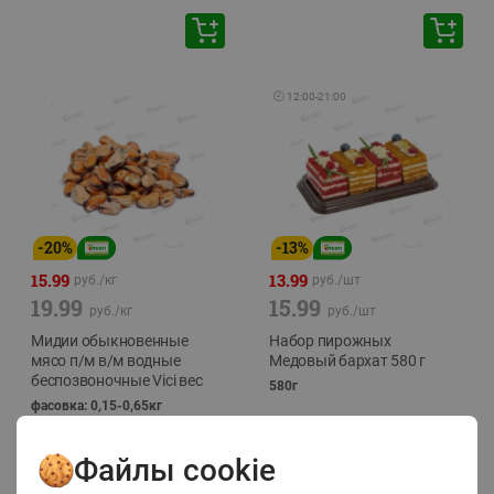
🕘
12:00
-
21:00
-
20
%
-
13
%
15.99
13.99
руб./
кг
руб./
шт
19.99
15.99
руб./
кг
руб./
шт
Мидии обыкновенные
Набор пирожных
мясо п/м в/м водные
Медовый бархат 580 г
беспозвоночные Vici вес
580г
фасовка: 0,15-0,65кг
Файлы cookie