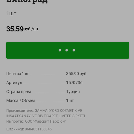
О сервисе
1шт
Настройки файлов cookie
35.59
руб./
шт
Мой Green
Приложение Green c
доставкой и бонусной картой
App
Google
AppGallery
Store
Play
Цена за 1
кг
355.90
руб.
Артикул
1570736
+375 44 560-60-61
Страна пр-ва
Турция
Время работы Call-центра: Пн.- Пт. с 09.00 до 17.00, СБ, ВС -
Масса / Объем
1шт
выходной
Производитель:
GAMMA D`ORO KOZMETIK VE
INSAAT SANAYI VE DIS TICARET LIMITED SIRKETI
shop@green-market.by
Импортер:
ООО "Фаворит Парфюм"
Пишите нам свои вопросы, предложения и комментарии
Штрихкод:
8684051106045