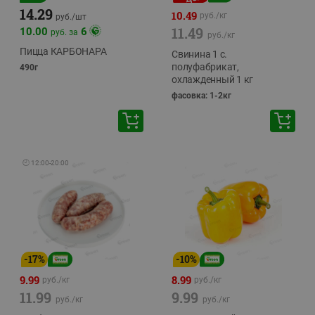
14.29
10.49
руб./
кг
руб./
шт
11.49
10.00
6
руб. за
руб./
кг
Пицца КАРБОНАРА
Свинина 1 с.
полуфабрикат,
490г
охлажденный 1 кг
фасовка: 1-2кг
🕘
12:00
-
20:00
-
17
%
-
10
%
9.99
8.99
руб./
кг
руб./
кг
11.99
9.99
руб./
кг
руб./
кг