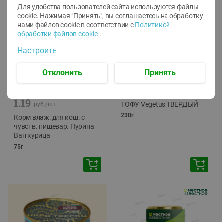
Для удобства пользователей сайта используются файлы
cookie. Нажимая "Принять", вы соглашаетесь
на обработку
нами файлов cookie в соответствии с
Политикой
обработки файлов cookie
Настроить
Отклонить
Принять
-
12
%
-
24
%
6.59
4.99
1.05
руб./
шт
руб./
шт
1.19
ТОФУ Vegetus ТВЕРДЫЙ
руб./
шт
230г
Корм влаж. для кош. с
чувств. пищевар. Пурина
Ван курица
75г