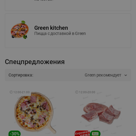
Green kitchen
Пицца c доставкой в Green
Спецпредложения
Сортировка:
Green рекомендует
🕘
12:00
-
21:00
🕘
12:00
-
20:00
-
30
%