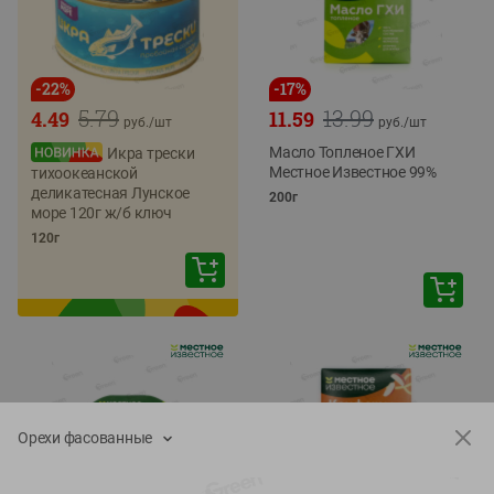
-
22
%
-
17
%
5.79
13.99
4.49
11.59
руб./
шт
руб./
шт
Масло Топленое ГХИ
Икра трески
Местное Известное 99%
тихоокеанской
деликатесная Лунское
200г
море 120г ж/б ключ
120г
Орехи фасованные