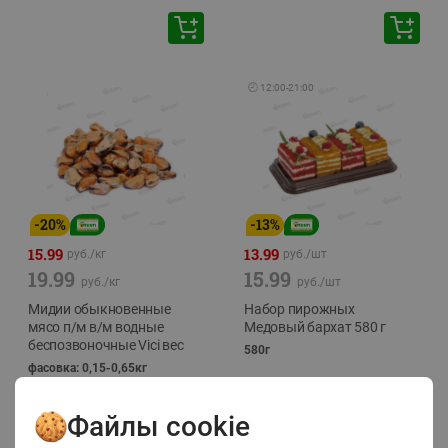
🕘
12:00
-
21:00
-
20
%
-
13
%
15.99
13.99
руб./
кг
руб./
шт
19.99
15.99
руб./
кг
руб./
шт
Мидии обыкновенные
Набор пирожных
мясо п/м в/м водные
Медовый бархат 580 г
беспозвоночные Vici вес
580г
фасовка: 0,15-0,65кг
Файлы cookie