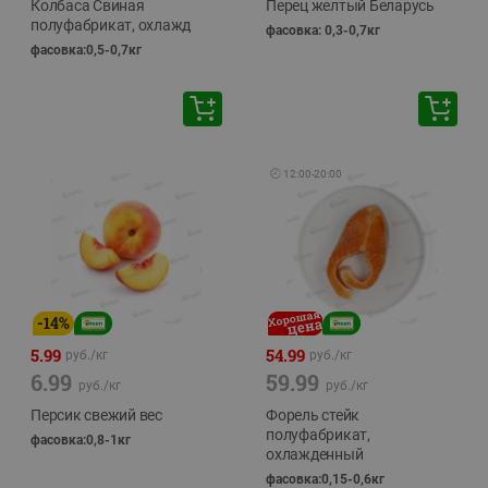
Колбаса Свиная
Перец желтый Беларусь
полуфабрикат, охлажд
фасовка: 0,3-0,7кг
фасовка:0,5-0,7кг
🕘
12:00
-
20:00
-
14
%
5.99
54.99
руб./
кг
руб./
кг
6.99
59.99
руб./
кг
руб./
кг
Персик свежий вес
Форель стейк
полуфабрикат,
фасовка:0,8-1кг
охлажденный
фасовка:0,15-0,6кг