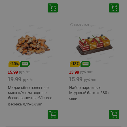
🕘
12:00
-
21:00
-
20
%
-
13
%
15.99
13.99
руб./
кг
руб./
шт
19.99
15.99
руб./
кг
руб./
шт
Мидии обыкновенные
Набор пирожных
мясо п/м в/м водные
Медовый бархат 580 г
беспозвоночные Vici вес
580г
фасовка: 0,15-0,65кг