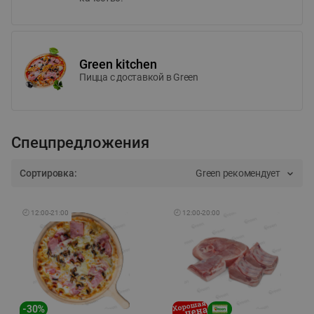
Green kitchen
Пицца c доставкой в Green
Спецпредложения
Сортировка:
Green рекомендует
🕘
12:00
-
21:00
🕘
12:00
-
20:00
-
30
%