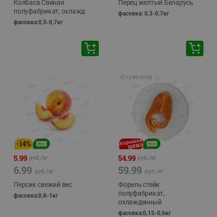
Колбаса Свиная
Перец желтый Беларусь
полуфабрикат, охлажд
фасовка: 0,3-0,7кг
фасовка:0,5-0,7кг
🕘
12:00
-
20:00
-
14
%
5.99
54.99
руб./
кг
руб./
кг
6.99
59.99
руб./
кг
руб./
кг
Персик свежий вес
Форель стейк
полуфабрикат,
фасовка:0,8-1кг
охлажденный
фасовка:0,15-0,6кг