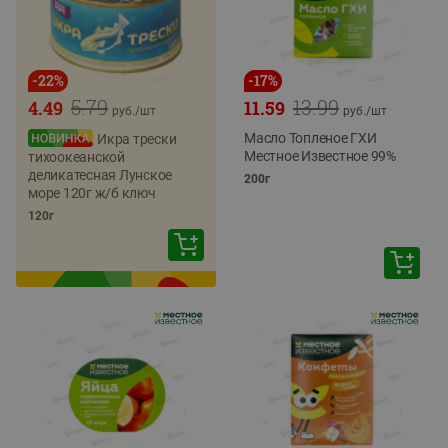
-
22
%
-
17
%
5.79
13.99
4.49
11.59
руб./
шт
руб./
шт
Масло Топленое ГХИ
Икра трески
Местное Известное 99%
тихоокеанской
деликатесная Лунское
200г
море 120г ж/б ключ
120г