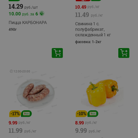
14.29
10.49
руб./
кг
руб./
шт
11.49
10.00
6
руб. за
руб./
кг
Пицца КАРБОНАРА
Свинина 1 с.
полуфабрикат,
490г
охлажденный 1 кг
фасовка: 1-2кг
🕘
12:00
-
20:00
-
17
%
-
10
%
9.99
8.99
руб./
кг
руб./
кг
11.99
9.99
руб./
кг
руб./
кг