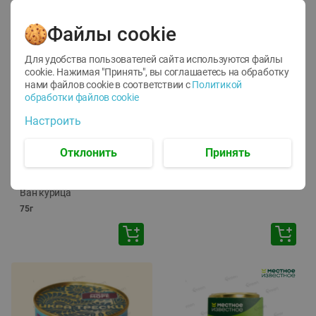
Файлы cookie
Для удобства пользователей сайта используются файлы
cookie. Нажимая "Принять", вы соглашаетесь
на обработку
нами файлов cookie в соответствии с
Политикой
обработки файлов cookie
-
12
%
-
24
%
Настроить
6.59
4.99
1.05
руб./
шт
руб./
шт
1.19
ТОФУ Vegetus ТВЕРДЫЙ
руб./
шт
Отклонить
Принять
230г
Корм влаж. для кош. с
чувств. пищевар. Пурина
Ван курица
75г