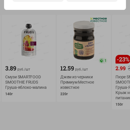
Показать 15-28 из 77
О сервисе
Мой Green
-
23
%
1
Оплата
История покупок
3.89
12.59
2.99
руб./
шт
руб./
шт
Условия доставки
Мои товары
Смузи SMARTFOOD
Джем из черники
Пюре 
SMOOTHIE FRUDS
Премиум Местное
SMOOTH
Возврат товара
Обратная связь
Груша-яблоко-малина
известное
Груша-
Оформление заказа
Крыж н
140г
220г
питани
Приложение Green c
Приемка товара
доставкой и бонусно
150г
Самовывоз
Рекламная игра
App Store
n
Публичный договор
Google Play