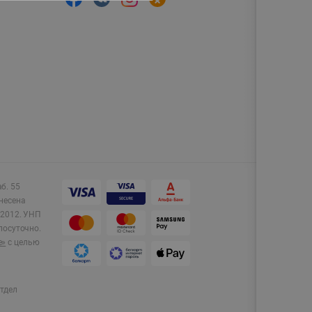
аб. 55
несена
2012.
УНП
лосуточно.
e»
с целью
тдел