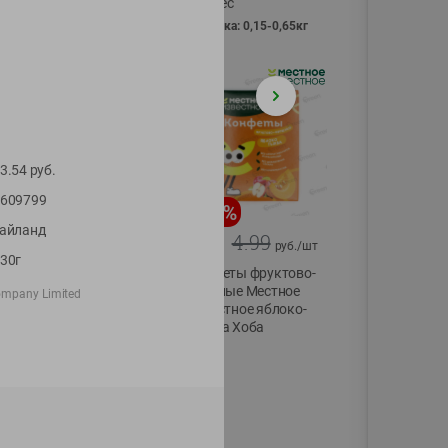
Vici вес
фасовка: 0,15-0,65кг
3.54
руб.
609799
-
13
%
-
20
%
айланд
6.89
4.99
5.99
3.99
руб./
шт
руб./
шт
30г
Яйца перепелиные
Конфеты фруктово-
копченые
ягодные Местное
ompany Limited
Молодецкие
известное яблоко-
Местное известное
тыква Хоба
20 шт упак
60г
Солигорска п/ф
20шт в уп