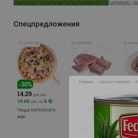
Спецпредложения
🕘
12:00
-
21:00
🕘
12:00
-
20:00
🕘
12:00
-
Главная
Каталог товаров
К
-
17
%
-
30
%
14.29
10.49
9.99
руб./
кг
руб
руб./
шт
11.49
11.99
10.00
6
руб. за
руб./
кг
Пицца КАРБОНАРА
Свинина 1 с.
Колбас
полуфабрикат,
полуфа
490г
охлажденный 1 кг
охлажд
фасовка: 1-2кг
фасовка: