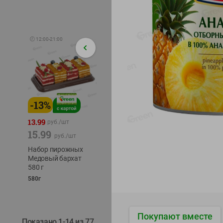
🕘
12:00
-
21:00
-
13
%
-
12
%
-
24
%
4.99
13.99
1.05
руб./
шт
руб./
шт
15.99
1.19
ТОФУ V
руб./
шт
руб./
шт
ТВЕРД
Набор пирожных
Корм влаж. для
230г
Медовый бархат
кош. с чувств.
580 г
пищевар. Пурина
Ван курица
580г
75г
Покупают вместе
Показано 1-14 из 77