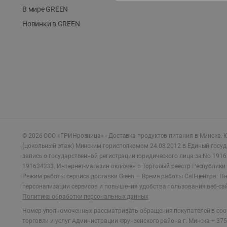
В мире GREEN
Новинки в GREEN
©
2026
ООО «ГРИНрозница» - Доставка продуктов питания в Минске.
Ю
(цокольный этаж) Минским горисполкомом 24.08.2012 в Единый госу
запись о государственной регистрации юридического лица за No 1916
191634233. Интернет-магазин включен в Торговый реестр Республики 
Режим работы сервиса доставки Green —
Время работы Call-центра: Пн.
персонализации сервисов и повышения удобства пользования веб-са
Политика обработки персональных данных
Номер уполномоченных рассматривать обращения покупателей в соот
торговли и услуг Администрации Фрунзенского района г. Минска + 375 