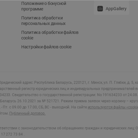
Положение о бонусной
AppGallery
программе
Политика обработки
персональных данных
Политика обработки файлов
cookie
Настройки файлов cookie
ридический адрес: Республика Беларусь, 220121, г. Минск, ул. П. Глебки, д. 5, к
дарственный регистр юридических лиц и индивидуальных предпринимателей в
34233.
Свидетельство о государственной регистрации: No 191634233 от 24.08.
Беларусь 26.10.2021 за № 521721. Режим приема заявок через корзину – круг
- Пт. с 09.00 до 17.00, СБ, ВС - выходной
.
На сайте
используются файлы «cooki
йтом.
Публичный договор.
ветствии с законодательством об обращениях граждан и юридических лиц: О
17 272 73 84 .