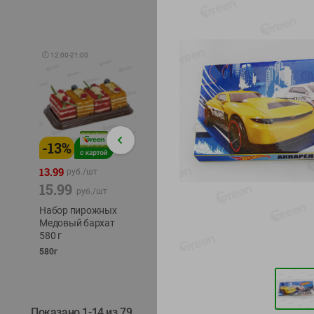
🕘
12:00
-
21:00
-
13
%
-
12
%
-
24
%
4.99
13.99
1.05
руб./
шт
руб./
шт
15.99
1.19
ТОФУ V
руб./
шт
руб./
шт
ТВЕРД
Набор пирожных
Корм влаж. для
230г
Медовый бархат
кош. с чувств.
580 г
пищевар. Пурина
Ван курица
580г
75г
Показано 1-14 из 79