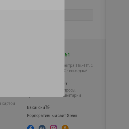
+375 44 560-60-61
Время работы Call-центра: Пн.- Пт. с
09.00 до 17.00, СБ, ВС - выходной
shop@green-market.by
Пишите нам свои вопросы,
предложения и комментарии
й картой
Вакансии
👋
Корпоративный сайт Green