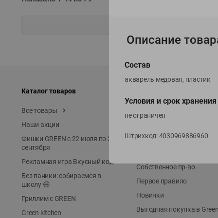
Описание товар
Состав
акварель медовая, пластик
Каталог товаров
Специально для вас
Условия и срок хранения
Все товары
Акции
не ограничен
Наши акции
Местное известное
Штрихкод:
4030969886960
Фишки GREEN с 22 июля по 22
ЭКОлиния
сентября
Prime Steak
Рекламная игра Вкусный код
Собственное пр-во
Без паники: собираемся в
Первое правило
школу 😄
Новинки
Гриллим с GREEN
Выгодная покупка в Gree
Green kitchen