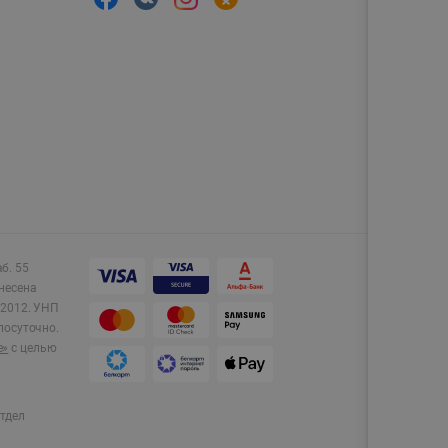
аб. 55
несена
2012.
УНП
лосуточно.
e»
с целью
тдел