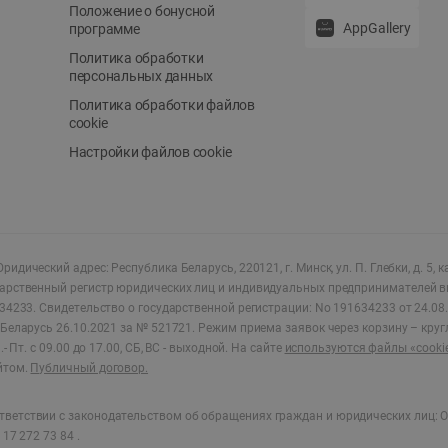
Положение о бонусной
AppGallery
программе
Политика обработки
персональных данных
Политика обработки файлов
cookie
Настройки файлов cookie
ридический адрес: Республика Беларусь, 220121, г. Минск, ул. П. Глебки, д. 5, к
дарственный регистр юридических лиц и индивидуальных предпринимателей в
34233.
Свидетельство о государственной регистрации: No 191634233 от 24.08.
Беларусь 26.10.2021 за № 521721. Режим приема заявок через корзину – круг
- Пт. с 09.00 до 17.00, СБ, ВС - выходной
.
На сайте
используются файлы «cooki
йтом.
Публичный договор.
ветствии с законодательством об обращениях граждан и юридических лиц: О
17 272 73 84 .