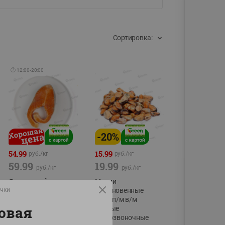
Сортировка:
🕘
12:00
-
20:00
-
20
%
54.99
15.99
руб./
кг
руб./
кг
59.99
19.99
руб./
кг
руб./
кг
Форель стейк
Мидии
очки
полуфабрикат,
обыкновенные
охлажденный
мясо п/м в/м
овая
водные
фасовка:0,15-0,6кг
беспозвоночные