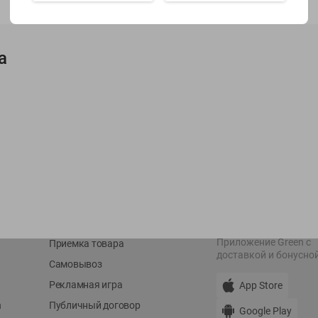
Показать 15-28 из 79
а
О сервисе
Мой Green
Оплата
История покупок
Условия доставки
Мои товары
Возврат товара
Обратная связь
Оформление заказа
Приложение Green c
Приемка товара
доставкой и бонусно
Самовывоз
Рекламная игра
App Store
n
Публичный договор
Google Play