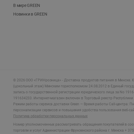
В мире GREEN
Новинки в GREEN
©
2026
ООО «ГРИНрозница» - Доставка продуктов питания в Минске.
Ю
(цокольный этаж) Минским горисполкомом 24.08.2012 в Единый госу
запись о государственной регистрации юридического лица за No 1916
191634233. Интернет-магазин включен в Торговый реестр Республики 
Режим работы сервиса доставки Green —
Время работы Call-центра: Пн.
персонализации сервисов и повышения удобства пользования веб-са
Политика обработки персональных данных
Номер уполномоченных рассматривать обращения покупателей в соот
торговли и услуг Администрации Фрунзенского района г. Минска + 375 