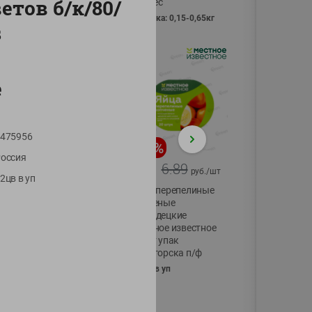
етов б/к/80/
Vici вес
фасовка: 0,15-0,65кг
s
е
475956
-
17
%
-
13
%
оссия
13.99
6.89
11.59
5.99
руб./
шт
руб./
шт
2цв в уп
Масло Топленое
Яйца перепелиные
ГХИ Местное
копченые
Известное 99%
Молодецкие
Местное известное
200г
20 шт упак
Солигорска п/ф
20шт в уп