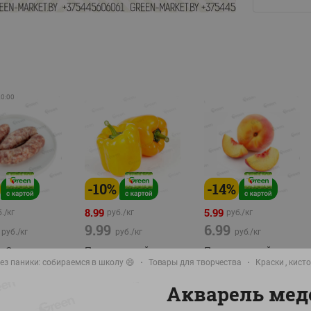
20:00
-
10
%
-
14
%
8.99
5.99
./
кг
руб./
кг
руб./
кг
9.99
6.99
руб./
кг
руб./
кг
руб./
кг
а Свиная
Перец желтый
Персик свежий вес
брикат,
ез паники: собираемся в школу 😄
Беларусь
Товары для творчества
Краски , кист
фасовка:0,8-1кг
фасовка: 0,3-0,7кг
Акварель мед
0,5-0,7кг