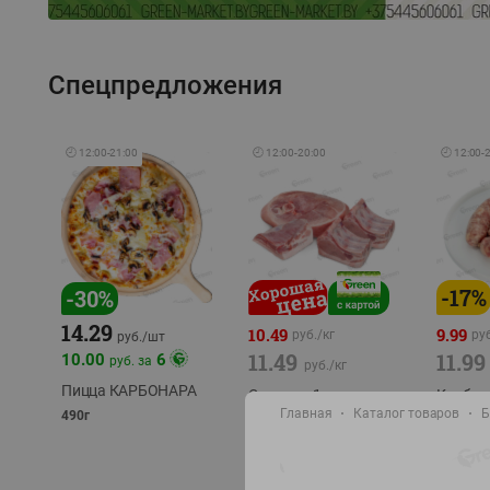
Спецпредложения
🕘
12:00
-
21:00
🕘
12:00
-
20:00
🕘
12:00
-
-
17
%
-
30
%
14.29
10.49
9.99
руб./
кг
руб
руб./
шт
11.49
11.99
10.00
6
руб. за
руб./
кг
Пицца КАРБОНАРА
Свинина 1 с.
Колбас
полуфабрикат,
Главная
Каталог товаров
полуфа
Б
490г
охлажденный 1 кг
охлажд
фасовка: 1-2кг
фасовка: